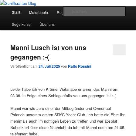
Zum
Zum
Segelsport in Second Life
primären
sekundären
Hauptmenü
Such
Start
Motorboote
Regelkunde
Segelboote
Inhalt
Inhalt
springen
springen
Schiffsratten Blog
Segelkurse
Über uns
Manni Lusch ist von uns
gegangen :-(
Veröffentlicht am
24. Juli 2025
von
Ralfo Rossini
Leider habe ich von Krümel Watanabe erfahren das Manni am
03.06. in Folge eines Schlaganfalls von uns gegangen ist :-(
Manni war wie Jere einer der Mitbegründer und Owner auf
Pslande unserem ersten SRYC Yacht Club. Ich hatte die Ehre Ihn
mehrmals auch im richtigen Leben zu treffen und war absolut
Schockiert über diese Nachricht da ich mit Manni noch am 21.05.
telefoniert habe.