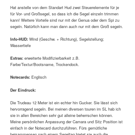
Hat anstelle von dem Standart Hud zwei Steuerelemente für je
für Vor- und Großsegel, so dass ich die Segel einzeln trimmen
kann! Weitere Vorteile sind nur mit der Genua oder dem Spi zu
segeln. Natürlich kann man dann auch nur mit dem Groß segeln.
Info-HUD:
Wind (Geschw. + Richtung), Segelstellung;
Wassertiefe
Extras:
erweiterte Modifizierbarkeit z.B.
Farbe/Textur/Bootsname, Trockendock.
Notecards:
Englisch
Der Eindruck:
Die Trudeau 12 Meter ist ein echter hin Gucker. Sie lässt sich
hervorragend segeln. Bei meinen diversen touren im SL hab ich
sie in allen Bereichen sehr gut alleine beherrschen können.
Meine persönlichen Anpassung der Camara und Sitz Position ist
einfach in der Notecard durchzuführen. Fürs gemütliche
beisammensen nach einem Segeltag bietet sie auch die