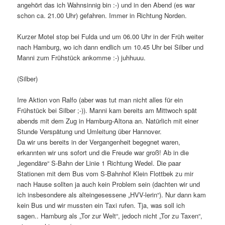
angehört das ich Wahnsinnig bin :-) und in den Abend (es war
schon ca. 21.00 Uhr) gefahren. Immer in Richtung Norden.
Kurzer Motel stop bei Fulda und um 06.00 Uhr in der Früh weiter
nach Hamburg, wo ich dann endlich um 10.45 Uhr bei Silber und
Manni zum Frühstück ankomme :-) juhhuuu.
(Silber)
Irre Aktion von Ralfo (aber was tut man nicht alles für ein
Frühstück bei Silber ;-)). Manni kam bereits am Mittwoch spät
abends mit dem Zug in Hamburg-Altona an. Natürlich mit einer
Stunde Verspätung und Umleitung über Hannover.
Da wir uns bereits in der Vergangenheit begegnet waren,
erkannten wir uns sofort und die Freude war groß! Ab in die
„legendäre“ S-Bahn der Linie 1 Richtung Wedel. Die paar
Stationen mit dem Bus vom S-Bahnhof Klein Flottbek zu mir
nach Hause sollten ja auch kein Problem sein (dachten wir und
ich insbesondere als alteingesessene „HVV-lerin“). Nur dann kam
kein Bus und wir mussten ein Taxi rufen. Tja, was soll ich
sagen.. Hamburg als „Tor zur Welt“, jedoch nicht „Tor zu Taxen“,