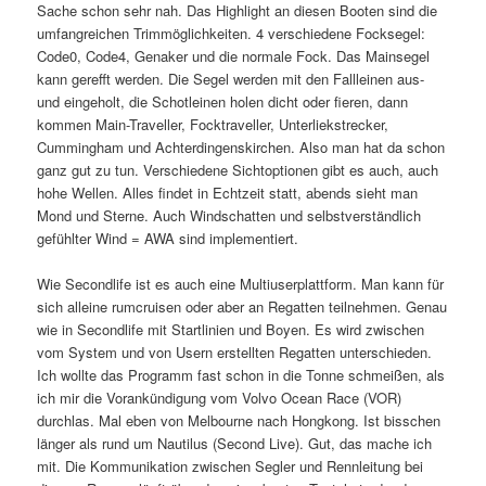
Sache schon sehr nah. Das Highlight an diesen Booten sind die
umfangreichen Trimmöglichkeiten. 4 verschiedene Focksegel:
Code0, Code4, Genaker und die normale Fock. Das Mainsegel
kann gerefft werden. Die Segel werden mit den Fallleinen aus-
und eingeholt, die Schotleinen holen dicht oder fieren, dann
kommen Main-Traveller, Focktraveller, Unterliekstrecker,
Cummingham und Achterdingenskirchen. Also man hat da schon
ganz gut zu tun. Verschiedene Sichtoptionen gibt es auch, auch
hohe Wellen. Alles findet in Echtzeit statt, abends sieht man
Mond und Sterne. Auch Windschatten und selbstverständlich
gefühlter Wind = AWA sind implementiert.
Wie Secondlife ist es auch eine Multiuserplattform. Man kann für
sich alleine rumcruisen oder aber an Regatten teilnehmen. Genau
wie in Secondlife mit Startlinien und Boyen. Es wird zwischen
vom System und von Usern erstellten Regatten unterschieden.
Ich wollte das Programm fast schon in die Tonne schmeißen, als
ich mir die Vorankündigung vom Volvo Ocean Race (VOR)
durchlas. Mal eben von Melbourne nach Hongkong. Ist bisschen
länger als rund um Nautilus (Second Live). Gut, das mache ich
mit. Die Kommunikation zwischen Segler und Rennleitung bei