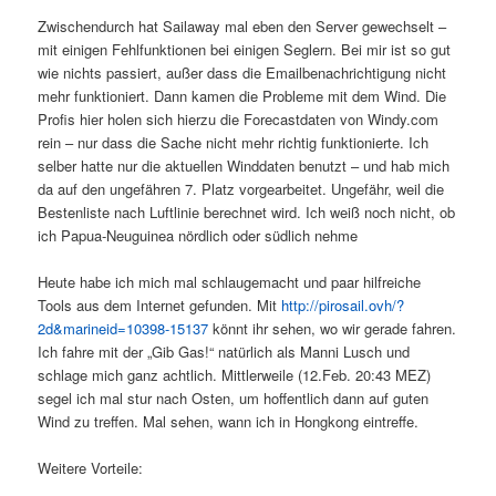
Zwischendurch hat Sailaway mal eben den Server gewechselt –
mit einigen Fehlfunktionen bei einigen Seglern. Bei mir ist so gut
wie nichts passiert, außer dass die Emailbenachrichtigung nicht
mehr funktioniert. Dann kamen die Probleme mit dem Wind. Die
Profis hier holen sich hierzu die Forecastdaten von Windy.com
rein – nur dass die Sache nicht mehr richtig funktionierte. Ich
selber hatte nur die aktuellen Winddaten benutzt – und hab mich
da auf den ungefähren 7. Platz vorgearbeitet. Ungefähr, weil die
Bestenliste nach Luftlinie berechnet wird. Ich weiß noch nicht, ob
ich Papua-Neuguinea nördlich oder südlich nehme
Heute habe ich mich mal schlaugemacht und paar hilfreiche
Tools aus dem Internet gefunden. Mit
http://pirosail.ovh/?
2d&marineid=10398-15137
könnt ihr sehen, wo wir gerade fahren.
Ich fahre mit der „Gib Gas!“ natürlich als Manni Lusch und
schlage mich ganz achtlich. Mittlerweile (12.Feb. 20:43 MEZ)
segel ich mal stur nach Osten, um hoffentlich dann auf guten
Wind zu treffen. Mal sehen, wann ich in Hongkong eintreffe.
Weitere Vorteile: