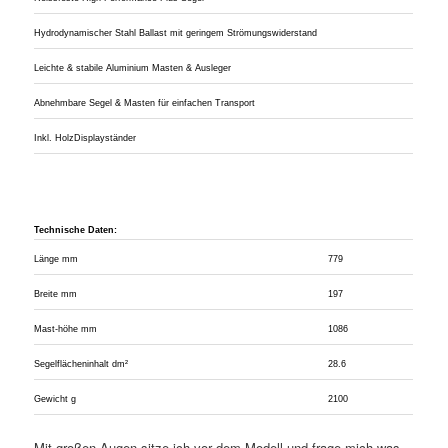
Hydrodynamischer Stahl Ballast mit geringem Strömungswiderstand
Leichte & stabile Aluminium Masten & Ausleger
Abnehmbare Segel & Masten für einfachen Transport
Inkl. HolzDisplayständer
Technische Daten:
Länge mm
779
Breite mm
197
Mast-höhe mm
1086
Segelflächeninhalt dm²
28.6
Gewicht g
2100
Mit großen Augen sitze ich vor dem Modell und frage mich was