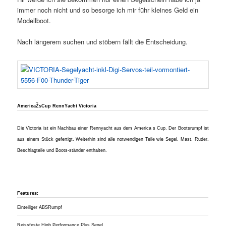
immer noch nicht und so besorge ich mir führ kleines Geld ein
Modellboot.
Nach längerem suchen und stöbern fällt die Entscheidung.
AmericaŽsCup RennYacht Victoria
Die Victoria ist ein Nachbau einer Rennyacht aus dem America s Cup. Der Bootsrumpf ist
aus einem Stück gefertigt. Weiterhin sind alle notwendigen Teile wie Segel, Mast, Ruder,
Beschlagteile und Boots-ständer enthalten.
Features:
Einteiliger ABSRumpf
Reissfeste High Performance Plus Segel