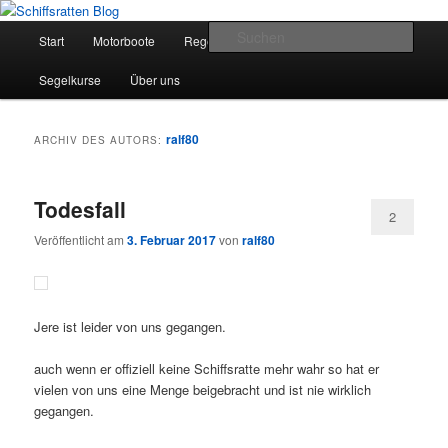
Zum
Zum
Segelsport in Second Life
primären
sekundären
Hauptmenü
Such
Start
Motorboote
Regelkunde
Segelboote
Inhalt
Inhalt
springen
springen
Schiffsratten Blog
Segelkurse
Über uns
ralf80
ARCHIV DES AUTORS:
Todesfall
2
Veröffentlicht am
3. Februar 2017
von
ralf80
Jere ist leider von uns gegangen.
auch wenn er offiziell keine Schiffsratte mehr wahr so hat er
vielen von uns eine Menge beigebracht und ist nie wirklich
gegangen.