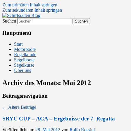
Zum primären Inhalt springen
Zum sekundären Inhalt springen
Suchen
Segelsport in Second Life
Schiffsratten Blog
Hauptmenü
Start
Motorboote
Regelkunde
Segelboote
Segelkurse
Über uns
Archiv des Monats:
Mai 2012
Beitragsnavigation
←
Ältere Beiträge
SRYC CUP – ACA – Ergebnisse der 7. Regatta
Veröffentlicht am
28. Mai 2012
von
Ralfo Rossini