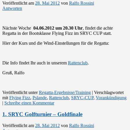
Veröffentlicht am
28. Mai 2012
von
Ralfo Rossini
Antworten
Nächste Woche
04.06.2012 um 20.30 Uhr
, findet die achte
Regatta in der Bootsklasse Flying Fizz im SRYC CUP statt.
Hier der Kurs und die Wind-Einstellungen für die Regatta:
Die Info findet Ihr auch in unserem
Rattenclub
.
Gruß, Ralfo
Veröffentlicht unter
Regatta-Ergebnisse/Training
|
Verschlagwortet
mit
Flying Fizz
,
Pslande
,
Rattenclub
,
SRYC-CUP
,
Vorankündigung
|
Schreibe einen Kommentar
1. SRYC Golfturnier – Goldfinale
Veröffentlicht am
28. Mai 2012
von
Ralfo Rossini