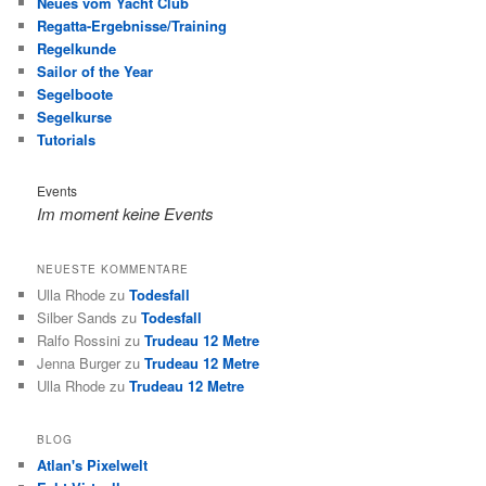
Neues vom Yacht Club
Regatta-Ergebnisse/Training
Regelkunde
Sailor of the Year
Segelboote
Segelkurse
Tutorials
Events
Im moment keine Events
NEUESTE KOMMENTARE
Ulla Rhode
zu
Todesfall
Silber Sands
zu
Todesfall
Ralfo Rossini
zu
Trudeau 12 Metre
Jenna Burger
zu
Trudeau 12 Metre
Ulla Rhode
zu
Trudeau 12 Metre
BLOG
Atlan's Pixelwelt