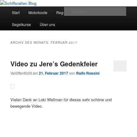
Zum
Zum
Segelsport in Second Life
primären
sekundären
Hauptmenü
Such
Start
Motorboote
Regelkunde
Segelboote
Inhalt
Inhalt
springen
springen
Schiffsratten Blog
Segelkurse
Über uns
ARCHIV DES MONATS:
FEBRUAR 2017
Video zu Jere’s Gedenkfeier
Veröffentlicht am
21. Februar 2017
von
Ralfo Rossini
Vielen Dank an Loki Wellman für dieses sehr schöne und
bewegende Video.