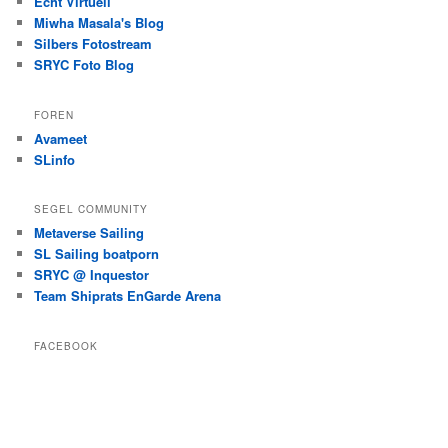
Echt Virtuell
Miwha Masala's Blog
Silbers Fotostream
SRYC Foto Blog
FOREN
Avameet
SLinfo
SEGEL COMMUNITY
Metaverse Sailing
SL Sailing boatporn
SRYC @ Inquestor
Team Shiprats EnGarde Arena
FACEBOOK