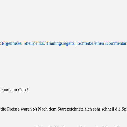
t
Ergebnisse
,
Shelly Fizz
,
Trainingsregatta
|
Schreibe einen Kommentar
Schumann Cup !
 die Preisse waren ;-) Nach dem Start zeichnete sich sehr schnell die S