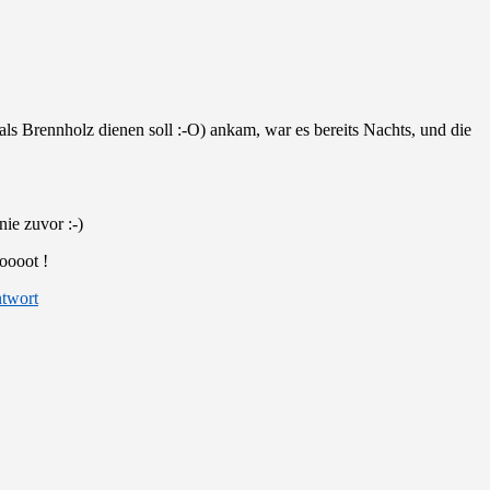
s Brennholz dienen soll :-O) ankam, war es bereits Nachts, und die
ie zuvor :-)
oooot !
twort