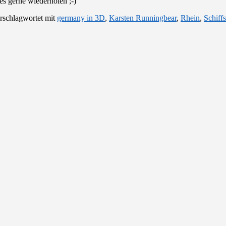
s gerne wiederholen ;-)
rschlagwortet mit
germany in 3D
,
Karsten Runningbear
,
Rhein
,
Schiffs