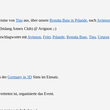
Cruise von
Tiga
aus, über unsere
Regatta Base in Pslande
, nach
Avigno
 (bislang Annex Club) @ Avignon ;-)
rschlagwortet mit
Avignon
,
Feier
,
Pslande
,
Regatta Base
,
Tiga
,
Umzug
n der
Germany in 3D
Sims im Einsatz.
reten ist, organisierte das Event.