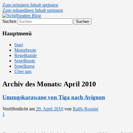
Zum primären Inhalt springen
Zum sekundären Inhalt springen
Suchen
Segelsport in Second Life
Schiffsratten Blog
Hauptmenü
Start
Motorboote
Regelkunde
Segelboote
Segelkurse
Über uns
Archiv des Monats:
April 2010
Umzugskarawane von Tiga nach Avignon
Veröffentlicht am
29. April 2010
von
Ralfo Rossini
1