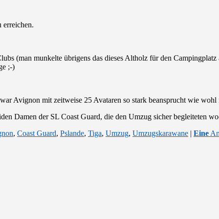
 erreichen.
bs (man munkelte übrigens das dieses Altholz für den Campingplatz al
e ;-)
 war Avignon mit zeitweise 25 Avataren so stark beansprucht wie wohl n
iden Damen der SL Coast Guard, die den Umzug sicher begleiteten wo
gnon
,
Coast Guard
,
Pslande
,
Tiga
,
Umzug
,
Umzugskarawane
|
Eine
An