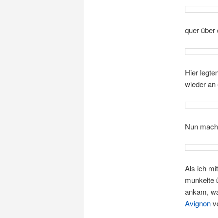
quer über 
Hier legte
wieder an
Nun machte
Als ich m
munkelte ü
ankam, wa
Avignon
vo