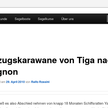
kunde
Segelboote
Segelkurse
Über uns
Blog
ugskarawane von Tiga na
gnon
ht am
29. April 2010
von
Ralfo Rossini
ieß es also Abschied nehmen von knapp 18 Monaten Schiffsratten Y