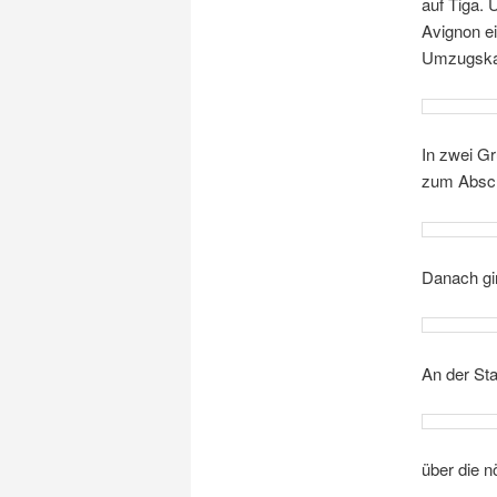
auf Tiga. 
Avignon ei
Umzugska
In zwei Gr
zum Absch
Danach gi
An der Sta
über die n