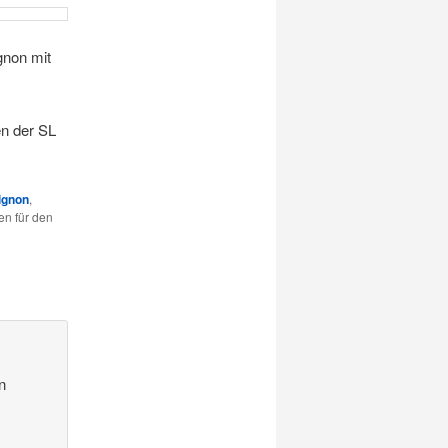
gnon mit
en der SL
ignon
,
en für den
n