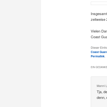
Insgesamt 
zeitweise 
Vielen Da
Coast Gua
Dieser Eint
Coast Guar
Permalink
.
EIN GEDANKE
Manni 
Tja, d
denn, 