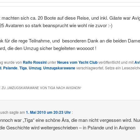
machten sich ca. 20 Boote auf diese Reise, und inkl. Gäste war Avi
25 Avataren so stark beansprucht wie wohl nie zuvor :-)
nk für die rege Teilnahme, und besonderen Dank an die beiden Dam
rd, die den Umzug sicher begleiteten wooooot !
rag wurde von
Ralfo Rossini
unter
Neues vom Yacht Club
veröffentlicht und mit
Av
d
,
Pslande
,
Tiga
,
Umzug
,
Umzugskarawane
verschlagwortet. Setze ein Lesezeich
 ZU „
UMZUGSKARAWANE VON TIGA NACH AVIGNON
“
Lusch
sagte am
1. Mai 2010 um 20:23 Uhr
:
ennoch war „Tiga“ eine schöne Ära, die man nicht vergessen wird. Nu
die Geschichte wird weitergeschrieben – in Pslande und in Avignon