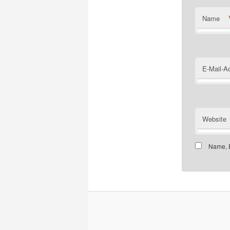
Name
E-Mail-A
Website
Name, E