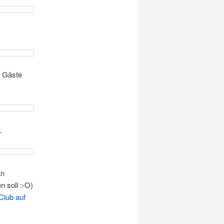
d Gäste
.
an
 soll :-O)
Club auf