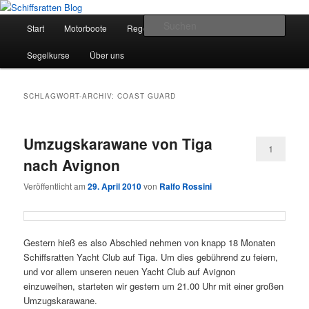
Zum
Zum
Segelsport in Second Life
primären
sekundären
Hauptmenü
Such
Start
Motorboote
Regelkunde
Segelboote
Inhalt
Inhalt
springen
springen
Schiffsratten Blog
Segelkurse
Über uns
SCHLAGWORT-ARCHIV:
COAST GUARD
Umzugskarawane von Tiga
1
nach Avignon
Veröffentlicht am
29. April 2010
von
Ralfo Rossini
Gestern hieß es also Abschied nehmen von knapp 18 Monaten
Schiffsratten Yacht Club auf Tiga. Um dies gebührend zu feiern,
und vor allem unseren neuen Yacht Club auf Avignon
einzuweihen, starteten wir gestern um 21.00 Uhr mit einer großen
Umzugskarawane.