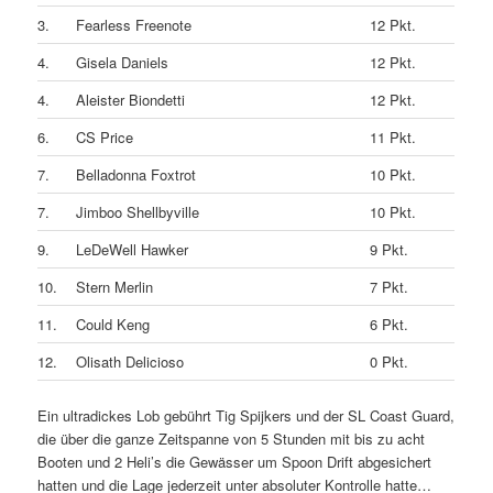
3.
Fearless Freenote
12 Pkt.
4.
Gisela Daniels
12 Pkt.
4.
Aleister Biondetti
12 Pkt.
6.
CS Price
11 Pkt.
7.
Belladonna Foxtrot
10 Pkt.
7.
Jimboo Shellbyville
10 Pkt.
9.
LeDeWell Hawker
9 Pkt.
10.
Stern Merlin
7 Pkt.
11.
Could Keng
6 Pkt.
12.
Olisath Delicioso
0 Pkt.
Ein ultradickes Lob gebührt Tig Spijkers und der SL Coast Guard,
die über die ganze Zeitspanne von 5 Stunden mit bis zu acht
Booten und 2 Heli’s die Gewässer um Spoon Drift abgesichert
hatten und die Lage jederzeit unter absoluter Kontrolle hatte…