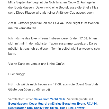
Mitte September beginnt der Schiffsratten Cup – 2. Auflage in
drei Bootsklassen. Davon wird eine Bootsklasse die Shelly Fizz
sein. Diese Klasse wird als reiner Anfänger-Cup ausgetragen !
Am 3. Oktober gedenke ich die RCJ 44 Race Night zum zweiten
mal zu veranstalten.
Ich möchte das Event-Team insbesondere für den 17.08. bitten
sich mit mir in den nächsten Tagen zusammenzusetzen. Da es
möglich ist das ich zu diesem Termin selbst nicht anwesend sein
kann.
Vielen Dank im voraus und Liebe Grüße,
Euer Nuggy
PS.: Ich würde mich freuen am 17.08. auch die Coast Guard als
Gäste begrüßen zu dürfen ;-))
Veröffentlicht unter
Neues vom Yacht Club
|
Verschlagwortet mit
Bootsklassen
,
Coast Guard
,
einjährige Bestehen
,
Event
,
RCJ 44
,
Schiffsratten Cup
,
Shelly Fizz
,
SRYC
,
Tiga
|
Eine
Antwort