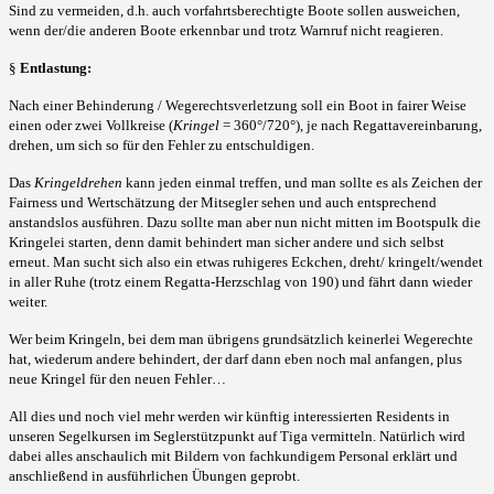
Sind zu vermeiden, d.h. auch vorfahrtsberechtigte Boote sollen ausweichen,
wenn der/die anderen Boote erkennbar und trotz Warnruf nicht reagieren.
§
Entlastung:
Nach einer Behinderung / Wegerechtsverletzung soll ein Boot in fairer Weise
einen oder zwei Vollkreise (
Kringel
= 360°/720°), je nach Regattavereinbarung,
drehen, um sich so für den Fehler zu entschuldigen.
Das
Kringeldrehen
kann jeden einmal treffen, und man sollte es als Zeichen der
Fairness und Wertschätzung der Mitsegler sehen und auch entsprechend
anstandslos ausführen. Dazu sollte man aber nun nicht mitten im Bootspulk die
Kringelei starten, denn damit behindert man sicher andere und sich selbst
erneut. Man sucht sich also ein etwas ruhigeres Eckchen, dreht/
kringelt/wendet
in aller Ruhe (trotz einem Regatta-Herzschlag von 190) und fährt dann wieder
weiter.
Wer beim Kringeln, bei dem man übrigens grundsätzlich keinerlei Wegerechte
hat, wiederum andere behindert, der darf dann eben noch mal anfangen, plus
neue Kringel für den neuen Fehler…
All dies und noch viel mehr werden wir künftig interessierten Residents in
unseren Segelkursen im Seglerstützpunkt auf Tiga vermitteln. Natürlich wird
dabei alles anschaulich mit Bildern von fachkundigem Personal erklärt und
anschließend in ausführlichen Übungen geprobt.