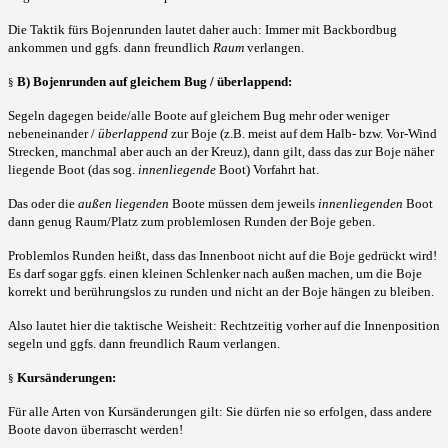
Die Taktik fürs Bojenrunden lautet daher auch: Immer mit Backbordbug
ankommen und ggfs. dann freundlich
Raum
verlangen.
B) Bojenrunden auf gleichem Bug / überlappend:
§
Segeln dagegen beide/alle Boote auf gleichem Bug mehr oder weniger
nebeneinander /
überlappend
zur Boje (z.B. meist auf dem Halb- bzw. Vor-Wind
Strecken, manchmal aber auch an der Kreuz), dann gilt, dass das zur Boje näher
liegende Boot (das sog.
innenliegende
Boot) Vorfahrt hat.
Das oder die
außen liegenden
Boote müssen dem jeweils
innenliegenden
Boot
dann genug Raum/Platz zum problemlosen Runden der Boje geben.
Problemlos Runden heißt, dass das Innenboot nicht auf die Boje gedrückt wird!
Es darf sogar ggfs. einen kleinen Schlenker nach außen machen, um die Boje
korrekt und berührungslos zu runden und nicht an der Boje hängen zu bleiben.
Also lautet hier die taktische Weisheit: Rechtzeitig vorher auf die Innenposition
segeln und ggfs. dann freundlich Raum verlangen.
Kursänderungen:
§
Für alle Arten von Kursänderungen gilt: Sie dürfen nie so erfolgen, dass andere
Boote davon überrascht werden!