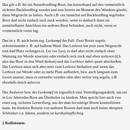
Das gilt z.B. für ein Steuerbordbug-Boot, das kurzerhand auf den vermeintlich
sicheren Backbordbug wendet und nun bereits im Moment des Wendens glaubt,
dann Wegerecht zu haben. Auch z.B. ein zunächst auf Backbordbug segelndes
Boot darf nicht einfach ruck zuck wenden, wenn es dadurch dann im
unmittelbaren Anschluss ein anderes Boot behindert, auch nicht, wenn es
vermeintlich vorne lag.
Das ist z. B. auch beim sog.
Luvkampf
der Fall: Zwei Boote segeln
nebeneinander z. B. auf halbem
Wind. Das Leeboot hat jetzt zwar Wegerecht
und darf Platz verlangen (s.
Lee vor Luv
), es darf aber nicht einfach ohne
Warnung zur Wende ansetzen oder einfach ruck zuck mal eben
anluven
(d.h.
also das Boot in den Wind drehen) und das Luvboot dabei quasi abschießen.
Das Luvboot muss sich aber stets vom Leeboot freihalten und wenn das
Leeboot zur Wende oder zu mehr Platz auffordert, bzw. auch langsam zum
Luven
ansetzt, muss es entweder wenden oder aber weiter weg segeln, z.B.
ebenfalls durch anluven
Das
Ausluven
bzw. der
Luvkampf
ist eigentlich eine Verteidigungstaktik, um ein
in Luv fahrendes Boot am Überholen zu hindern. Man spricht hier auch von
einer sog. sicheren
Leestellung
, aus der man luvwärtige Boote kontrollieren
kann. Im direkten Beisein von anderen Booten darf man auch keine abrupten
Schlenker o.ä. fahren, sondern ist
kurshaltepflichtig
.
§
Kollisionen: