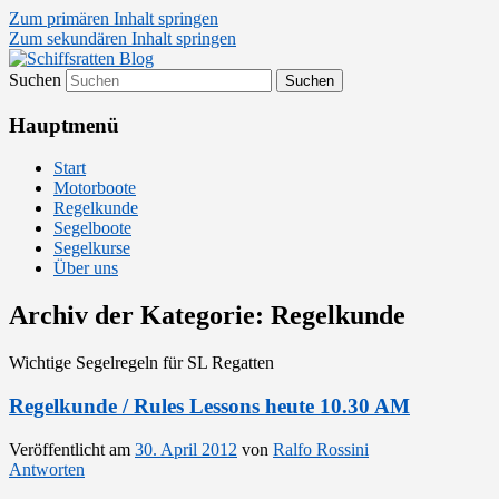
Zum primären Inhalt springen
Zum sekundären Inhalt springen
Suchen
Segelsport in Second Life
Schiffsratten Blog
Hauptmenü
Start
Motorboote
Regelkunde
Segelboote
Segelkurse
Über uns
Archiv der Kategorie:
Regelkunde
Wichtige Segelregeln für SL Regatten
Regelkunde / Rules Lessons heute 10.30 AM
Veröffentlicht am
30. April 2012
von
Ralfo Rossini
Antworten