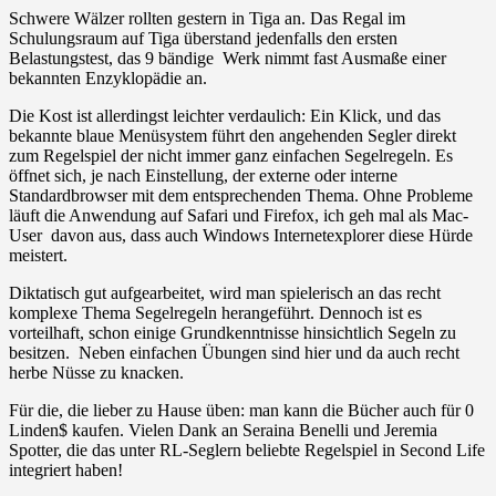
Schwere Wälzer rollten gestern in Tiga an. Das Regal im
Schulungsraum auf Tiga überstand jedenfalls den ersten
Belastungstest, das 9 bändige Werk nimmt fast Ausmaße einer
bekannten Enzyklopädie an.
Die Kost ist allerdingst leichter verdaulich: Ein Klick, und das
bekannte blaue Menüsystem führt den angehenden Segler direkt
zum Regelspiel der nicht immer ganz einfachen Segelregeln. Es
öffnet sich, je nach Einstellung, der externe oder interne
Standardbrowser mit dem entsprechenden Thema. Ohne Probleme
läuft die Anwendung auf Safari und Firefox, ich geh mal als Mac-
User davon aus, dass auch Windows Internetexplorer diese Hürde
meistert.
Diktatisch gut aufgearbeitet, wird man spielerisch an das recht
komplexe Thema Segelregeln herangeführt. Dennoch ist es
vorteilhaft, schon einige Grundkenntnisse hinsichtlich Segeln zu
besitzen. Neben einfachen Übungen sind hier und da auch recht
herbe Nüsse zu knacken.
Für die, die lieber zu Hause üben: man kann die Bücher auch für 0
Linden$ kaufen. Vielen Dank an Seraina Benelli und Jeremia
Spotter, die das unter RL-Seglern beliebte Regelspiel in Second Life
integriert haben!