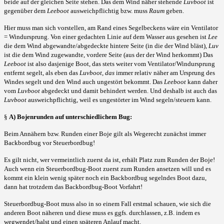
beide auf der gleichen Seite stehen. Das dem Wind näher stehende
Luvboot
ist
gegenüber dem
Leeboot
ausweichpflichtig bzw. muss
Raum
geben.
Hier muss man sich vorstellen, am Rand eines Segelbeckens wäre ein Ventilator
= Windursprung. Von einer gedachten Linie auf dem Wasser aus gesehen ist
Lee
die dem Wind abgewandte/abgedeckte hintere Seite (in die der Wind bläst),
Luv
ist die dem Wind zugewandte, vordere Seite (aus der der Wind herkommt) Das
Leeboot
ist also dasjenige Boot, das stets weiter vom
Ventilator/Windursprung
entfernt segelt, als eben das
Luvboot, das
immer relativ näher am Ursprung des
Windes segelt und den Wind auch ungestört bekommt. Das
Leeboot
kann daher
vom
Luvboot
abgedeckt und damit behindert werden. Und deshalb ist auch das
Luvboot
ausweichpflichtig, weil es ungestörter im Wind segeln/steuern kann.
§
A) Bojenrunden auf unterschiedlichem Bug:
Beim Annähern bzw. Runden einer Boje gilt als Wegerecht zunächst immer
Backbordbug vor Steuerbordbug!
Es gilt nicht, wer vermeintlich zuerst da ist, erhält Platz zum Runden der Boje!
Auch wenn ein Steuerbordbug-Boot zuerst zum Runden ansetzen will und es
kommt ein klein wenig später noch ein Backbordbug segelndes Boot dazu,
dann hat trotzdem das Backbordbug-Boot Vorfahrt!
Steuerbordbug-Boot muss also in so einem Fall erstmal schauen, wie sich die
anderen Boot näheren und diese muss es ggfs. durchlassen, z.B. indem es
wegwendet/halst und einen späteren Anlauf macht.