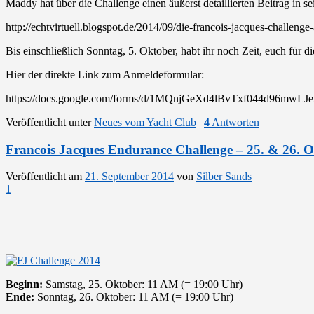
Maddy hat über die Challenge einen äußerst detaillierten Beitrag in se
http://echtvirtuell.blogspot.de/2014/09/die-francois-jacques-challeng
Bis einschließlich Sonntag, 5. Oktober, habt ihr noch Zeit, euch für
Hier der direkte Link zum Anmeldeformular:
https://docs.google.com/forms/d/1MQnjGeXd4lBvTxf044d96mwL
Veröffentlicht unter
Neues vom Yacht Club
|
4
Antworten
Francois Jacques Endurance Challenge – 25. & 26. 
Veröffentlicht am
21. September 2014
von
Silber Sands
1
Beginn:
Samstag, 25. Oktober: 11 AM (= 19:00 Uhr)
Ende:
Sonntag, 26. Oktober: 11 AM (= 19:00 Uhr)