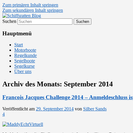
Zum primären Inhalt springen
Zum sekundären Inhalt springen
Suchen
Segelsport in Second Life
Schiffsratten Blog
Hauptmenü
Start
Motorboote
Regelkunde
Segelboote
Segelkurse
Über uns
Archiv des Monats:
September 2014
Francois Jacques Challenge 2014 – Anmeldeschluss is
Veröffentlicht am
29. September 2014
von
Silber Sands
4