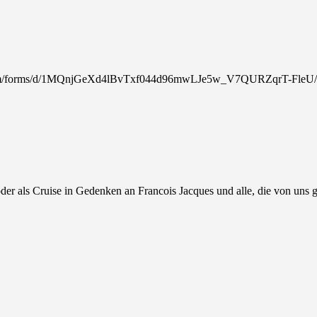
.com/forms/d/1MQnjGeXd4lBvTxf044d96mwLJe5w_V7QURZqrT-FleU/
der als Cruise in Gedenken an Francois Jacques und alle, die von uns 