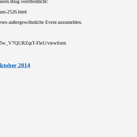
inem Blog veröffentlicht:
e-am-2526.html
 dieses außergewöhnliche Event anzumelden.
Je5w_V7QURZqrT-FleU/viewform
Oktober 2014