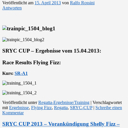
Veröffentlicht am
15. April 2013
von
Ralfo Rossini
Antworten
SRYC CUP – Ergebnisse vom 15.04.2013:
Race Results Flying Fizz:
Kurs:
SR-A1
Veröffentlicht unter
Regatta-Ergebnisse/Training
|
Verschlagwortet
mit
Ergebnisse
,
Flying Fizz
,
Regatta
,
SRYC-CUP
|
Schreibe einen
Kommentar
SRYC CUP 2013 – Vorankündigung Shelly Fizz –