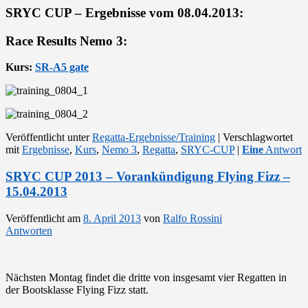
SRYC CUP – Ergebnisse vom 08.04.2013:
Race Results Nemo 3:
Kurs:
SR-A5 gate
Veröffentlicht unter
Regatta-Ergebnisse/Training
|
Verschlagwortet
mit
Ergebnisse
,
Kurs
,
Nemo 3
,
Regatta
,
SRYC-CUP
|
Eine
Antwort
SRYC CUP 2013 – Vorankündigung Flying Fizz –
15.04.2013
Veröffentlicht am
8. April 2013
von
Ralfo Rossini
Antworten
Nächsten Montag findet die dritte von insgesamt vier Regatten in
der Bootsklasse Flying Fizz statt.