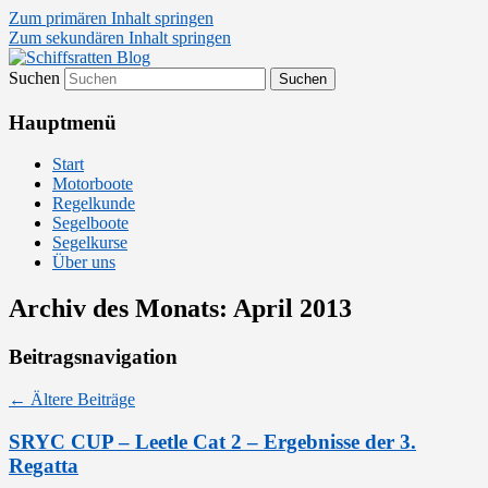
Zum primären Inhalt springen
Zum sekundären Inhalt springen
Suchen
Segelsport in Second Life
Schiffsratten Blog
Hauptmenü
Start
Motorboote
Regelkunde
Segelboote
Segelkurse
Über uns
Archiv des Monats:
April 2013
Beitragsnavigation
←
Ältere Beiträge
SRYC CUP – Leetle Cat 2 – Ergebnisse der 3.
Regatta