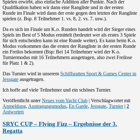
Spielen erwirbt, also einfache Addition aller Punkte. Nach der
Qualifikation haben wir dann eine Rangliste und in der ersten
Runde im Finale wird dann der erste gegen den letzten der Rangliste
spielen (z. Bsp. 8 Teilnehmer 1. vs. 8, 2. vs. 7. usw.).
Da es sich im Finale um K.o. Runden handelt wird der Sieger eines
Spiels im Best of 5 Modus ermittelt (bedeutet wer als erstes 3 Spiele
für sich entscheiden kann ist eine Runde weiter). Es kann beim K.o.
Modus vorkommen das die ersten der Rangliste in der ersten Runde
ein Freilos bekommt (Bsp: Bei 14 Teilnehmer wird der K.o.
Turniermodus mit 16 Teilnehmern ausgetragen, also zwei Freilose
für Platz 1 & 2).
Das Turnier wird in unserem
Schiffsratten Sport & Games Center in
Jessgate
ausgetragen.
Ich hoffe auf viele Teilnehmer und ein schönes Turnier.
Veröffentlicht unter
Neues vom Yacht Club
|
Verschlagwortet mit
Anmeldung
,
Austragungsmodus
,
En Garde
,
Jessgate
,
Turnier
|
2
Antworten
SRYC CUP – Flying Fizz – Ergebnisse der 3.
Regatta