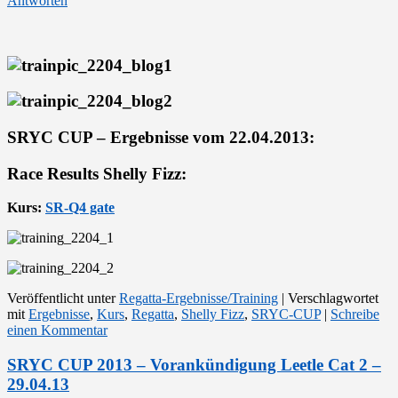
Antworten
SRYC CUP – Ergebnisse vom 22.04.2013:
Race Results Shelly Fizz:
Kurs:
SR-Q4 gate
Veröffentlicht unter
Regatta-Ergebnisse/Training
|
Verschlagwortet
mit
Ergebnisse
,
Kurs
,
Regatta
,
Shelly Fizz
,
SRYC-CUP
|
Schreibe
einen Kommentar
SRYC CUP 2013 – Vorankündigung Leetle Cat 2 –
29.04.13