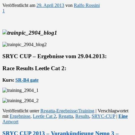
Veröffentlicht am
29. April 2013
von
Ralfo Rossini
1
SRYC CUP – Ergebnisse vom 29.04.2013:
Race Results Leetle Cat 2:
Kurs:
SR-B4 gate
Veröffentlicht unter
Regatta-Ergebnisse/Training
|
Verschlagwortet
mit
Ergebnisse
,
Leetle Cat 2
,
Regatta
,
Results
,
SRYC-CUP
|
Eine
Antwort
SRYC CUP 2013 – Vorankündigung Nemo 3 –