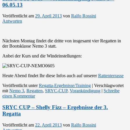
06.05.13
Veröffentlicht am
29. April 2013
von
Ralfo Rossini
Antworten
Nächsten Montag findet die dritte von insgesamt vier Regatten in
der Bootsklasse Nemo 3 statt.
Anbei der Kurs und die Windeinstellungen:
Heute Abend findet Ihr diese Infos auch auf unserer
Rattenterrasse
Veröffentlicht unter
Regatta-Ergebnisse/Training
|
Verschlagwortet
mit
Nemo 3
,
Regatten
,
SRYC-CUP
,
Vorankündigung
|
Schreibe
einen Kommentar
SRYC CUP – Shelly Fizz – Ergebnisse der 3.
Regatta
Veröffentlicht am
22. April 2013
von
Ralfo Rossini