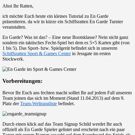
Ahoi Ihr Ratten,
ich möchte Euch heute ein kleines Tutorial zu En Garde
präsentieren. da wir in kürze ein Schiffsratten En Garde Turnier
veranstalten.
En Garde? Was ist das? – Eine neue Bootsklasse? Nein nicht ganz
sondern ein taktisches Fecht-Spiel bei dem es 5×5 Karten gibt (von
1 bis 5). Das Sport- bzw. Spielgerät befindet sich in unserem
Schiffsratten Sport & Games Center
in Jessgate im ersten
Stockwerk.
Vorbereitungen:
Bevor Ihr Euch ans fechten macht solltet Ihr auf jedem Fall unserem
Team joinen das sich im Moment (Stand 11.04.2013) auf dem 9.
Platz der
Team-Weltrangliste
befindet.
Durch einen klick auf das Team Signup Schild werdet Ihr auch
offiziell als En Garde Spieler gelistet und erscheint nach ein paar
Tagen mit eurem Namen sowohl auf dem Scoreboard des Spiels als