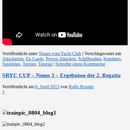
Veröffentlicht unter
Neues vom Yacht Club
|
Verschlagwortet mit
Attackieren
,
En Garde
,
Power-Attacken
,
Schiffsratten
,
Sonstiges
,
Spielzüge
,
Turnier
,
Tutorial
|
Schreibe einen Kommentar
SRYC CUP – Nemo 3 – Ergebnisse der 2. Regatta
Veröffentlicht am
8. April 2013
von
Ralfo Rossini
1