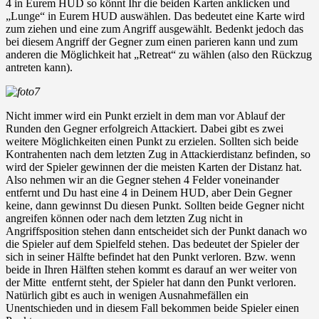
4 in Eurem HUD so könnt Ihr die beiden Karten anklicken und
„Lunge“ in Eurem HUD auswählen. Das bedeutet eine Karte wird
zum ziehen und eine zum Angriff ausgewählt. Bedenkt jedoch das
bei diesem Angriff der Gegner zum einen parieren kann und zum
anderen die Möglichkeit hat „Retreat“ zu wählen (also den Rückzug
antreten kann).
Nicht immer wird ein Punkt erzielt in dem man vor Ablauf der
Runden den Gegner erfolgreich Attackiert. Dabei gibt es zwei
weitere Möglichkeiten einen Punkt zu erzielen. Sollten sich beide
Kontrahenten nach dem letzten Zug in Attackierdistanz befinden, so
wird der Spieler gewinnen der die meisten Karten der Distanz hat.
Also nehmen wir an die Gegner stehen 4 Felder voneinander
entfernt und Du hast eine 4 in Deinem HUD, aber Dein Gegner
keine, dann gewinnst Du diesen Punkt. Sollten beide Gegner nicht
angreifen können oder nach dem letzten Zug nicht in
Angriffsposition stehen dann entscheidet sich der Punkt danach wo
die Spieler auf dem Spielfeld stehen. Das bedeutet der Spieler der
sich in seiner Hälfte befindet hat den Punkt verloren. Bzw. wenn
beide in Ihren Hälften stehen kommt es darauf an wer weiter von
der Mitte entfernt steht, der Spieler hat dann den Punkt verloren.
Natürlich gibt es auch in wenigen Ausnahmefällen ein
Unentschieden und in diesem Fall bekommen beide Spieler einen