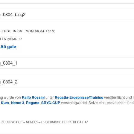
– ERGEBNISSE VOM 08.04.2013:
LTS NEMO 3:
A5 gate
rag wurde von
Ralfo Rossini
unter
Regatta-Ergebnisse/Training
veröffentlicht und 
,
Kurs
,
Nemo 3
,
Regatta
,
SRYC-CUP
verschlagwortet. Setze ein Lesezeichen für 
 ZU „
SRYC CUP – NEMO 3 – ERGEBNISSE DER 2. REGATTA
“