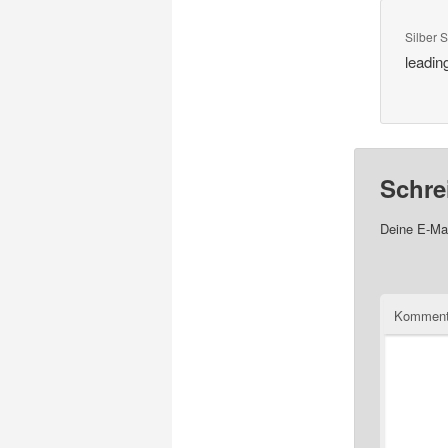
Silber 
leadin
Schre
Deine E-Mai
Komment