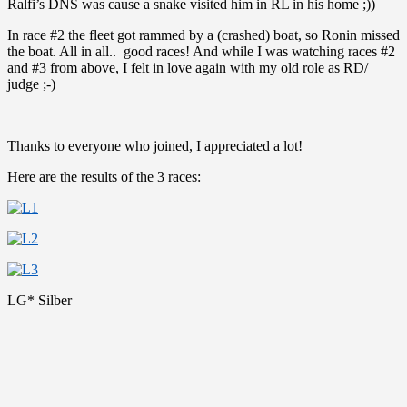
Ralfi’s DNS was cause a snake visited him in RL in his home ;))
In race #2 the fleet got rammed by a (crashed) boat, so Ronin missed
the boat. All in all.. good races! And while I was watching races #2
and #3 from above, I felt in love again with my old role as RD/
judge ;-)
Thanks to everyone who joined, I appreciated a lot!
Here are the results of the 3 races:
LG* Silber