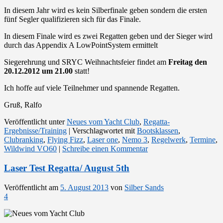
In diesem Jahr wird es kein Silberfinale geben sondern die ersten
fünf Segler qualifizieren sich für das Finale.
In diesem Finale wird es zwei Regatten geben und der Sieger wird
durch das Appendix A LowPointSystem ermittelt
Siegerehrung und SRYC Weihnachtsfeier findet am
Freitag den
20.12.2012 um 21.00
statt!
Ich hoffe auf viele Teilnehmer und spannende Regatten.
Gruß, Ralfo
Veröffentlicht unter
Neues vom Yacht Club
,
Regatta-
Ergebnisse/Training
|
Verschlagwortet mit
Bootsklassen
,
Clubranking
,
Flying Fizz
,
Laser one
,
Nemo 3
,
Regelwerk
,
Termine
,
Wildwind VO60
|
Schreibe einen Kommentar
Laser Test Regatta/ August 5th
Veröffentlicht am
5. August 2013
von
Silber Sands
4