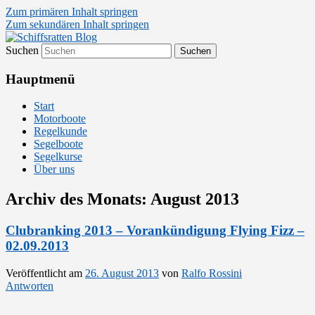
Zum primären Inhalt springen
Zum sekundären Inhalt springen
Suchen
Segelsport in Second Life
Schiffsratten Blog
Hauptmenü
Start
Motorboote
Regelkunde
Segelboote
Segelkurse
Über uns
Archiv des Monats:
August 2013
Clubranking 2013 – Vorankündigung Flying Fizz –
02.09.2013
Veröffentlicht am
26. August 2013
von
Ralfo Rossini
Antworten