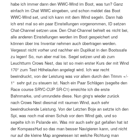
habe ich immer dann den WWC-Wind im Boot, was tun? Ganz
einfach im Chat WWC eingeben, und schon meldet das Boot
WWC-Wind set, und ich kann mit dem Wind segeln. Dann hab
ich erst mal so ein paar Einstellungen vorgenommen, ID setzen
Chat-Channel setzen usw. Den Chat-Channel behielt es nicht bei,
alle anderen Einstellungen werden im Boot gespeichert und
können über ins Inventar nehmen auch übertragen werden.
Vergesst nicht vorher und nachher ein Duplikat in den Bootssafe
zu legen! So, nun aber mal los. Segel setzen und ab zum
Leuchtturm Crows Nest, das ist so mein erster Kurs der mit Wind
170° zum Test Höhelaufen angelegt wird. Ich war recht
beeindruckt, von der Leistung was vor allem durch den Trimm +/-
1° sehr gut zu steuern ist. Nach ein Paar Schlägen (segelte den
Race course SRYC-CUP SR-C1) erreichte ich die erste
Bahnmarke, und umrundete diese. Nun ging‘s wieder zurück
nach Crows Nest diesmal mit raumen Wind, auch sehr
beeindruckende Leistung. Von der Letzten Boje an setzte ich den
Spi, was noch mal einen Schub vor dem Wind gab, und so
segelte ich in Pslande ein. Was mir auch sehr gut gefallen hat ist
der KompassHud so das man besser Navigieren kann, und nicht
nur auf die kleine Map angewiesen ist welche Richtung man