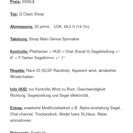
Preis:
2300L$
Typ:
Q Class Sloop
Abmessung:
32 prims, LOA, 49,2 ft (14.7m).
Takelung:
Sloop Main Genoa Spinnaker
Kontrolle:
Pfeiltasten + HUD + Chat (Kanal 0) Segelstellung +/-
8° + F-Tasten Segeltrimm +/- 1°
Regatta:
Race ID (SLSF-Raceline), Apparent wind, windsetter,
Windschatten
Info HUD:
nur Kontrolle Wind zu Boot, Geschwindigkeit
Richtung, Segelstellung und Segel effektivität.
Extras:
erweiterte Modifizierbarkeit z.B. Alpha einstellung Segel,
Chat-channel. Trockendock, Model fuers SL-Haus, Relax
animationen.
Notecards:
Englisch