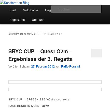
Zum
Zum
Segelsport in Second Life
primären
sekundären
Hauptmenü
Such
Start
Motorboote
Regelkunde
Segelboote
Inhalt
Inhalt
springen
springen
Schiffsratten Blog
Segelkurse
Über uns
ARCHIV DES MONATS:
FEBRUAR 2012
SRYC CUP – Quest Q2m –
Ergebnisse der 3. Regatta
Veröffentlicht am
27. Februar 2012
von
Ralfo Rossini
SRYC CUP – ERGEBNISSE VOM 27.02.2012:
RACE RESULTS QUEST Q2M: