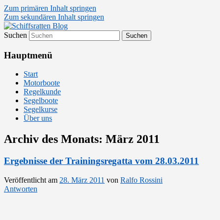
Zum primären Inhalt springen
Zum sekundären Inhalt springen
Suchen
Segelsport in Second Life
Schiffsratten Blog
Hauptmenü
Start
Motorboote
Regelkunde
Segelboote
Segelkurse
Über uns
Archiv des Monats:
März 2011
Ergebnisse der Trainingsregatta vom 28.03.2011
Veröffentlicht am
28. März 2011
von
Ralfo Rossini
Antworten