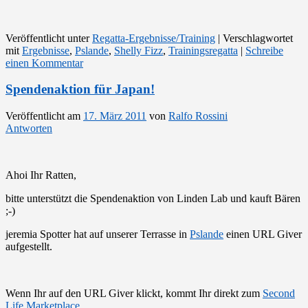
Veröffentlicht unter
Regatta-Ergebnisse/Training
|
Verschlagwortet
mit
Ergebnisse
,
Pslande
,
Shelly Fizz
,
Trainingsregatta
|
Schreibe
einen Kommentar
Spendenaktion für Japan!
Veröffentlicht am
17. März 2011
von
Ralfo Rossini
Antworten
Ahoi Ihr Ratten,
bitte unterstützt die Spendenaktion von Linden Lab und kauft Bären
;-)
jeremia Spotter hat auf unserer Terrasse in
Pslande
einen URL Giver
aufgestellt.
Wenn Ihr auf den URL Giver klickt, kommt Ihr direkt zum
Second
Life Marketplace
.