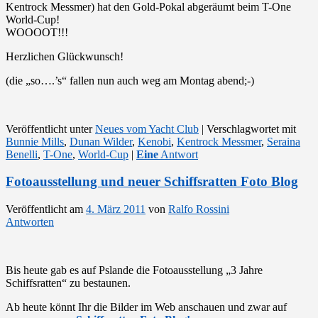
Kentrock Messmer) hat den Gold-Pokal abgeräumt beim T-One
World-Cup!
WOOOOT!!!
Herzlichen Glückwunsch!
(die „so….’s“ fallen nun auch weg am Montag abend;-)
Veröffentlicht unter
Neues vom Yacht Club
|
Verschlagwortet mit
Bunnie Mills
,
Dunan Wilder
,
Kenobi
,
Kentrock Messmer
,
Seraina
Benelli
,
T-One
,
World-Cup
|
Eine
Antwort
Fotoausstellung und neuer Schiffsratten Foto Blog
Veröffentlicht am
4. März 2011
von
Ralfo Rossini
Antworten
Bis heute gab es auf Pslande die Fotoausstellung „3 Jahre
Schiffsratten“ zu bestaunen.
Ab heute könnt Ihr die Bilder im Web anschauen und zwar auf