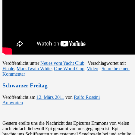
Veröffentlicht unter
Neues vom Yacht Club
|
Verschlagwortet mit
Finale
,
MarkTwain White
,
One World Cup
,
Video
|
Schreibe einen
Kommentar
Schwarzer Freitag
Veröffentlicht am
12. März 2011
von
Ralfo Rossini
Antworten
Gestern ereilte uns die Nachricht das Epicurus Emmons von vielen
auch einfach liebevoll Epi genannt von uns gegangen ist. Epi
brachte uns Schiffsratten zum erstenmal Segelregeln bei und schulte