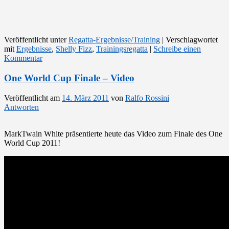
Veröffentlicht unter
Regatta-Ergebnisse/Training
|
Verschlagwortet
mit
Ergebnisse
,
Shelly Fizz
,
Trainingsregatta
|
Schreibe einen
Kommentar
One World Cup Finale – Video
Veröffentlicht am
14. März 2011
von
Ralfo Rossini
Antworten
MarkTwain White präsentierte heute das Video zum Finale des One
World Cup 2011!