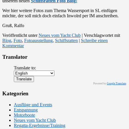
unserem neuen
Schiffsratten Foto Blog!
Wer hier weitere Fotos zum Thema Wassersport in SL einfügen
möchte, der soll mich doch einfach Inwolrd per IM anschreiben.
Gruß, Ralfo
Veröffentlicht unter
Neues vom Yacht Club
|
Verschlagwortet mit
Blog
,
Foto
,
Fotoausstellung
,
Schiffsratten
|
Schreibe einen
Kommentar
Translator
Translate to:
Powered by
Google Translate
.
Kategorien
Ausflüge und Events
Entspannung
Motorboote
Neues vom Yacht Club
Regatta-Ergebnisse/Training