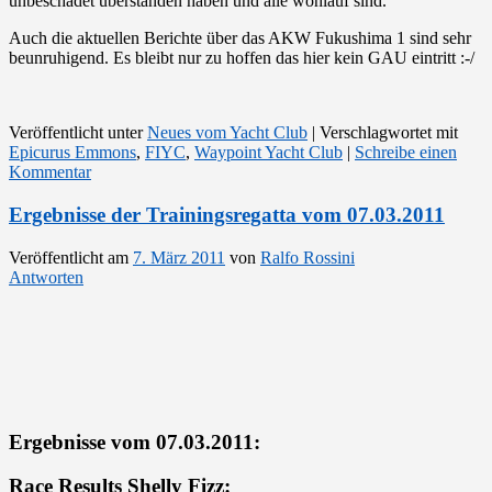
unbeschadet überstanden haben und alle wohlauf sind.
Auch die aktuellen Berichte über das AKW Fukushima 1 sind sehr
beunruhigend. Es bleibt nur zu hoffen das hier kein GAU eintritt :-/
Veröffentlicht unter
Neues vom Yacht Club
|
Verschlagwortet mit
Epicurus Emmons
,
FIYC
,
Waypoint Yacht Club
|
Schreibe einen
Kommentar
Ergebnisse der Trainingsregatta vom 07.03.2011
Veröffentlicht am
7. März 2011
von
Ralfo Rossini
Antworten
Ergebnisse vom 07.03.2011:
Race Results Shelly Fizz: