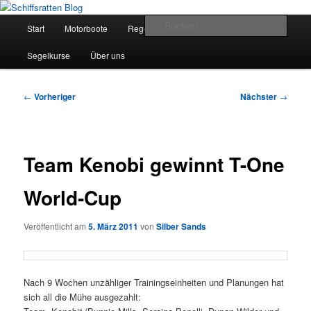
Zum
Segelsport in Second Life
primären
Hauptmenü
Such
Start
Motorboote
Regelkunde
Segelboote
Inhalt
springen
Schiffsratten Blog
Segelkurse
Über uns
Beitragsnavigation
←
Vorheriger
Nächster
→
Team Kenobi gewinnt T-One
World-Cup
Veröffentlicht am
5. März 2011
von
Silber Sands
Nach 9 Wochen unzähliger Trainingseinheiten und Planungen hat
sich all die Mühe ausgezahlt: