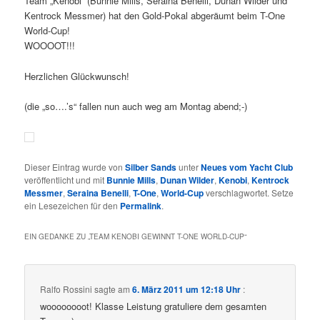
Team „Kenobi“ (Bunnie Mills, Seraina Benelli, Dunan Wilder und
Kentrock Messmer) hat den Gold-Pokal abgeräumt beim T-One
World-Cup!
WOOOOT!!!
Herzlichen Glückwunsch!
(die „so….’s“ fallen nun auch weg am Montag abend;-)
Dieser Eintrag wurde von
Silber Sands
unter
Neues vom Yacht Club
veröffentlicht und mit
Bunnie Mills
,
Dunan Wilder
,
Kenobi
,
Kentrock
Messmer
,
Seraina Benelli
,
T-One
,
World-Cup
verschlagwortet. Setze
ein Lesezeichen für den
Permalink
.
EIN GEDANKE ZU „
TEAM KENOBI GEWINNT T-ONE WORLD-CUP
“
Ralfo Rossini
sagte am
6. März 2011 um 12:18 Uhr
:
woooooooot! Klasse Leistung gratuliere dem gesamten