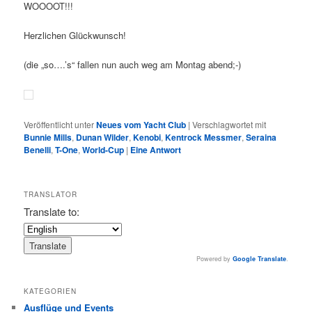
WOOOOT!!!
Herzlichen Glückwunsch!
(die „so….’s“ fallen nun auch weg am Montag abend;-)
Veröffentlicht unter
Neues vom Yacht Club
|
Verschlagwortet mit
Bunnie Mills
,
Dunan Wilder
,
Kenobi
,
Kentrock Messmer
,
Seraina
Benelli
,
T-One
,
World-Cup
|
Eine
Antwort
TRANSLATOR
Translate to:
Powered by
Google Translate
.
KATEGORIEN
Ausflüge und Events