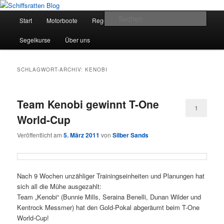
Zum
Zum
Segelsport in Second Life
primären
sekundären
Hauptmenü
Such
Start
Motorboote
Regelkunde
Segelboote
Inhalt
Inhalt
springen
springen
Schiffsratten Blog
Segelkurse
Über uns
SCHLAGWORT-ARCHIV:
KENOBI
Team Kenobi gewinnt T-One
1
World-Cup
Veröffentlicht am
5. März 2011
von
Silber Sands
Nach 9 Wochen unzähliger Trainingseinheiten und Planungen hat
sich all die Mühe ausgezahlt:
Team „Kenobi“ (Bunnie Mills, Seraina Benelli, Dunan Wilder und
Kentrock Messmer) hat den Gold-Pokal abgeräumt beim T-One
World-Cup!