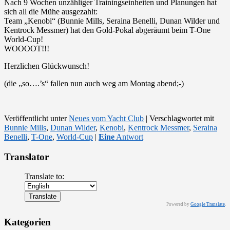
Nach 9 Wochen unzähliger Trainingseinheiten und Planungen hat
sich all die Mühe ausgezahlt:
Team „Kenobi“ (Bunnie Mills, Seraina Benelli, Dunan Wilder und
Kentrock Messmer) hat den Gold-Pokal abgeräumt beim T-One
World-Cup!
WOOOOT!!!
Herzlichen Glückwunsch!
(die „so….’s“ fallen nun auch weg am Montag abend;-)
Veröffentlicht unter
Neues vom Yacht Club
|
Verschlagwortet mit
Bunnie Mills
,
Dunan Wilder
,
Kenobi
,
Kentrock Messmer
,
Seraina
Benelli
,
T-One
,
World-Cup
|
Eine
Antwort
Translator
Translate to:
Powered by
Google Translate
.
Kategorien