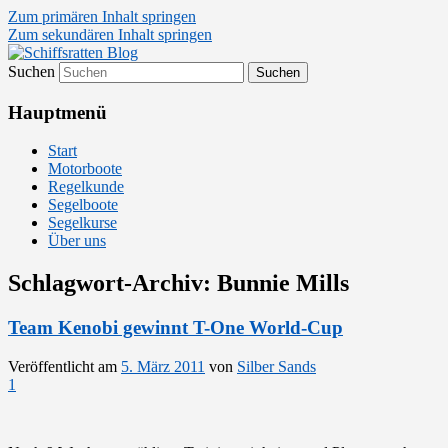
Zum primären Inhalt springen
Zum sekundären Inhalt springen
Suchen
Segelsport in Second Life
Schiffsratten Blog
Hauptmenü
Start
Motorboote
Regelkunde
Segelboote
Segelkurse
Über uns
Schlagwort-Archiv:
Bunnie Mills
Team Kenobi gewinnt T-One World-Cup
Veröffentlicht am
5. März 2011
von
Silber Sands
1