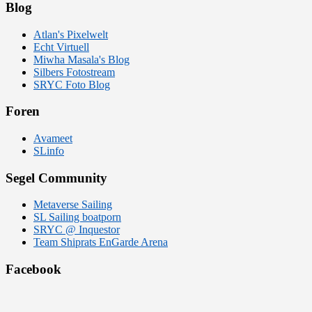
Blog
Atlan's Pixelwelt
Echt Virtuell
Miwha Masala's Blog
Silbers Fotostream
SRYC Foto Blog
Foren
Avameet
SLinfo
Segel Community
Metaverse Sailing
SL Sailing boatporn
SRYC @ Inquestor
Team Shiprats EnGarde Arena
Facebook