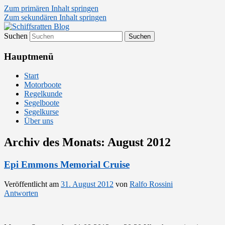
Zum primären Inhalt springen
Zum sekundären Inhalt springen
Suchen
Segelsport in Second Life
Schiffsratten Blog
Hauptmenü
Start
Motorboote
Regelkunde
Segelboote
Segelkurse
Über uns
Archiv des Monats:
August 2012
Epi Emmons Memorial Cruise
Veröffentlicht am
31. August 2012
von
Ralfo Rossini
Antworten