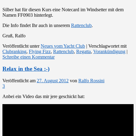
Silber hat für diesen Kurs eine Notecard im Windsetter mit dem
Namen FF0903 hinterlegt.
Die Info findet Ihr auch in unserem
Rattenclub
.
Gruß, Ralfo
Veröffentlicht unter
Neues vom Yacht Club
|
Verschlagwortet mit
Clubranking
,
Flying Fizz
,
Rattenclub
,
Regatta
,
Vorankündigung
|
Schreibe einen Kommentar
Relax in the Sea :-)
Veröffentlicht am
27. August 2012
von
Ralfo Rossini
3
Anbei ein Video das mir jere geschickt hat: