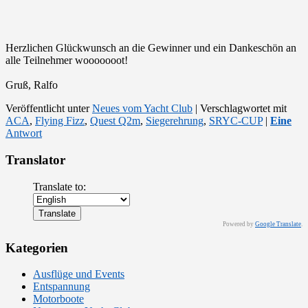
Herzlichen Glückwunsch an die Gewinner und ein Dankeschön an
alle Teilnehmer wooooooot!
Gruß, Ralfo
Veröffentlicht unter
Neues vom Yacht Club
|
Verschlagwortet mit
ACA
,
Flying Fizz
,
Quest Q2m
,
Siegerehrung
,
SRYC-CUP
|
Eine
Antwort
Translator
Translate to:
Powered by
Google Translate
.
Kategorien
Ausflüge und Events
Entspannung
Motorboote