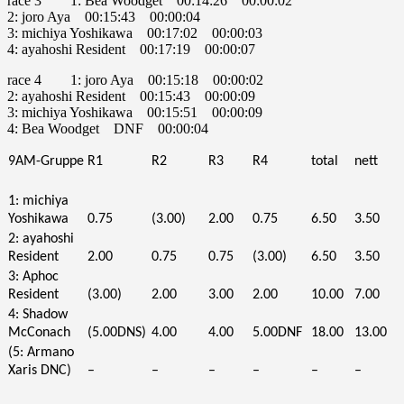
race 3 1: Bea Woodget 00:14:26 00:00:02
2: joro Aya 00:15:43 00:00:04
3: michiya Yoshikawa 00:17:02 00:00:03
4: ayahoshi Resident 00:17:19 00:00:07
race 4 1: joro Aya 00:15:18 00:00:02
2: ayahoshi Resident 00:15:43 00:00:09
3: michiya Yoshikawa 00:15:51 00:00:09
4: Bea Woodget DNF 00:00:04
9AM-Gruppe
R1
R2
R3
R4
total
nett
1: michiya
Yoshikawa
0.75
(3.00)
2.00
0.75
6.50
3.50
2: ayahoshi
Resident
2.00
0.75
0.75
(3.00)
6.50
3.50
3: Aphoc
Resident
(3.00)
2.00
3.00
2.00
10.00
7.00
4: Shadow
McConach
(5.00DNS)
4.00
4.00
5.00DNF
18.00
13.00
(5: Armano
Xaris DNC)
–
–
–
–
–
–