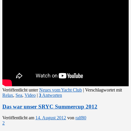
Veröffentlicht unter
Neues vom Yacht Club
|
Verschlagwortet mit
Relax
,
Sea
,
Video
|
3
Antworten
Das war unser SRYC Summercup 2012
Veröffentlicht am
14. August 2012
von
ralf80
2