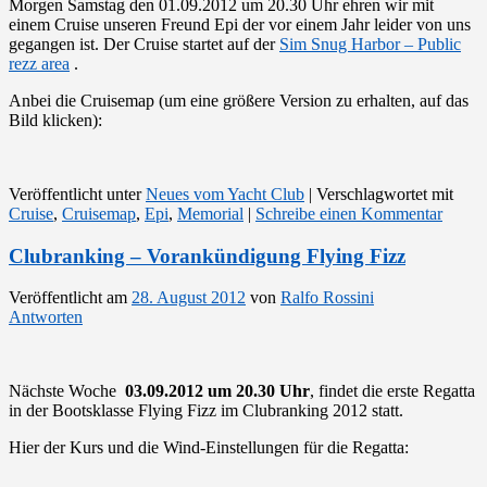
Morgen Samstag den 01.09.2012 um 20.30 Uhr ehren wir mit
einem Cruise unseren Freund Epi der vor einem Jahr leider von uns
gegangen ist. Der Cruise startet auf der
Sim Snug Harbor – Public
rezz area
.
Anbei die Cruisemap (um eine größere Version zu erhalten, auf das
Bild klicken):
Veröffentlicht unter
Neues vom Yacht Club
|
Verschlagwortet mit
Cruise
,
Cruisemap
,
Epi
,
Memorial
|
Schreibe einen Kommentar
Clubranking – Vorankündigung Flying Fizz
Veröffentlicht am
28. August 2012
von
Ralfo Rossini
Antworten
Nächste Woche
03.09.2012 um 20.30 Uhr
, findet die erste Regatta
in der Bootsklasse Flying Fizz im Clubranking 2012 statt.
Hier der Kurs und die Wind-Einstellungen für die Regatta: