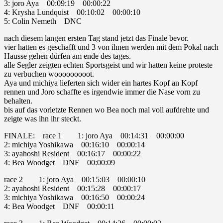
3: joro Aya 00:09:19 00:00:22
4: Krysha Lundquist 00:10:02 00:00:10
5: Colin Nemeth DNC
nach diesem langen ersten Tag stand jetzt das Finale bevor.
vier hatten es geschafft und 3 von ihnen werden mit dem Pokal nach
Hausse gehen dürfen am ende des tages.
alle Segler zeigten echten Sportsgeist und wir hatten keine proteste
zu verbuchen wooooooooot.
Aya und michiya lieferten sich wider ein hartes Kopf an Kopf
rennen und Joro schaffte es irgendwie immer die Nase vorn zu
behalten.
bis auf das vorletzte Rennen wo Bea noch mal voll aufdrehte und
zeigte was ihn ihr steckt.
FINALE: race 1 1: joro Aya 00:14:31 00:00:00
2: michiya Yoshikawa 00:16:10 00:00:14
3: ayahoshi Resident 00:16:17 00:00:22
4: Bea Woodget DNF 00:00:09
race 2 1: joro Aya 00:15:03 00:00:10
2: ayahoshi Resident 00:15:28 00:00:17
3: michiya Yoshikawa 00:16:50 00:00:24
4: Bea Woodget DNF 00:00:11