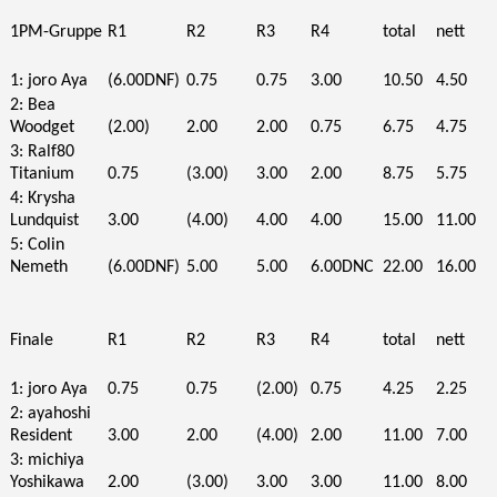
1PM-Gruppe
R1
R2
R3
R4
total
nett
1: joro Aya
(6.00DNF)
0.75
0.75
3.00
10.50
4.50
2: Bea
Woodget
(2.00)
2.00
2.00
0.75
6.75
4.75
3: Ralf80
Titanium
0.75
(3.00)
3.00
2.00
8.75
5.75
4: Krysha
Lundquist
3.00
(4.00)
4.00
4.00
15.00
11.00
5: Colin
Nemeth
(6.00DNF)
5.00
5.00
6.00DNC
22.00
16.00
Finale
R1
R2
R3
R4
total
nett
1: joro Aya
0.75
0.75
(2.00)
0.75
4.25
2.25
2: ayahoshi
Resident
3.00
2.00
(4.00)
2.00
11.00
7.00
3: michiya
Yoshikawa
2.00
(3.00)
3.00
3.00
11.00
8.00