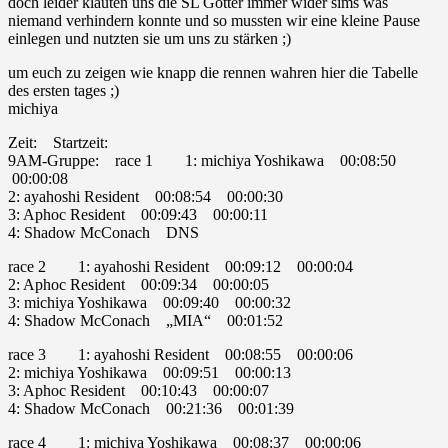
doch leider klauten uns die SL Götter immer wider sims was
niemand verhindern konnte und so mussten wir eine kleine Pause
einlegen und nutzten sie um uns zu stärken ;)
‎um euch zu zeigen wie knapp die rennen wahren hier die Tabelle
des ersten tages ;)
michiya
Zeit: Startzeit:
9AM-Gruppe: race 1 1: michiya Yoshikawa 00:08:50
00:00:08
2: ayahoshi Resident 00:08:54 00:00:30
3: Aphoc Resident 00:09:43 00:00:11
4: Shadow McConach DNS
race 2 1: ayahoshi Resident 00:09:12 00:00:04
2: Aphoc Resident 00:09:34 00:00:05
3: michiya Yoshikawa 00:09:40 00:00:32
4: Shadow McConach „MIA“ 00:01:52
race 3 1: ayahoshi Resident 00:08:55 00:00:06
2: michiya Yoshikawa 00:09:51 00:00:13
3: Aphoc Resident 00:10:43 00:00:07
4: Shadow McConach 00:21:36 00:01:39
race 4 1: michiya Yoshikawa 00:08:37 00:00:06