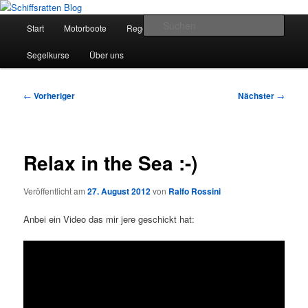
Zum
Segelsport in Second Life
primären
Hauptmenü
Such
Start
Motorboote
Regelkunde
Segelboote
Inhalt
springen
Schiffsratten Blog
Segelkurse
Über uns
Beitragsnavigation
←
Vorheriger
Nächster
→
Relax in the Sea :-)
Veröffentlicht am
27. August 2012
von
Ralfo Rossini
Anbei ein Video das mir jere geschickt hat: