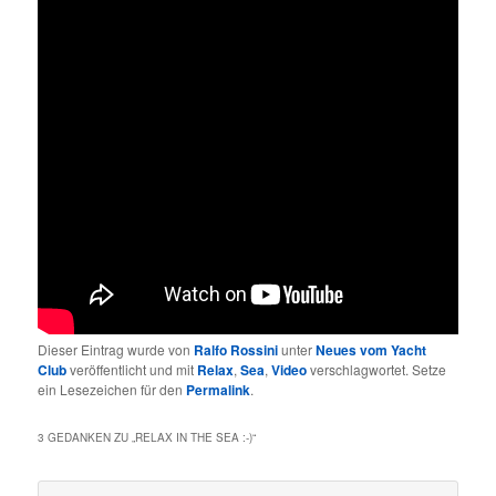
Dieser Eintrag wurde von
Ralfo Rossini
unter
Neues vom Yacht
Club
veröffentlicht und mit
Relax
,
Sea
,
Video
verschlagwortet. Setze
ein Lesezeichen für den
Permalink
.
3 GEDANKEN ZU „
RELAX IN THE SEA :-)
“