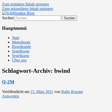
Zum primären Inhalt springen
Zum sekundären Inhalt springen
Suchen
Segelsport in Second Life
Schiffsratten Blog
Hauptmenü
Start
Motorboote
Regelkunde
Segelboote
Segelkurse
Über uns
Schlagwort-Archiv:
bwind
Q-2M
Veröffentlicht am
15. März 2011
von
Ralfo Rossini
Antworten