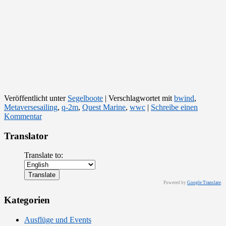
Veröffentlicht unter
Segelboote
|
Verschlagwortet mit
bwind
,
Metaversesailing
,
q-2m
,
Quest Marine
,
wwc
|
Schreibe einen
Kommentar
Translator
Translate to:
Powered by
Google Translate
.
Kategorien
Ausflüge und Events