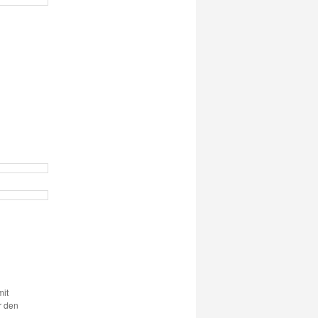
mit
r den