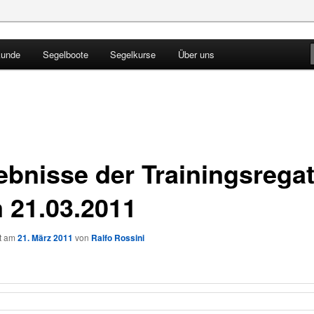
kunde
Segelboote
Segelkurse
Über uns
Blog
ebnisse der Trainingsregat
 21.03.2011
ht am
21. März 2011
von
Ralfo Rossini