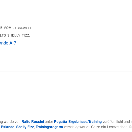
E VOM 21.03.2011:
LTS SHELLY FIZZ:
ande A-7
rag wurde von
Ralfo Rossini
unter
Regatta-Ergebnisse/Training
veröffentlicht und 
,
Pslande
,
Shelly Fizz
,
Trainingsregatta
verschlagwortet. Setze ein Lesezeichen fü