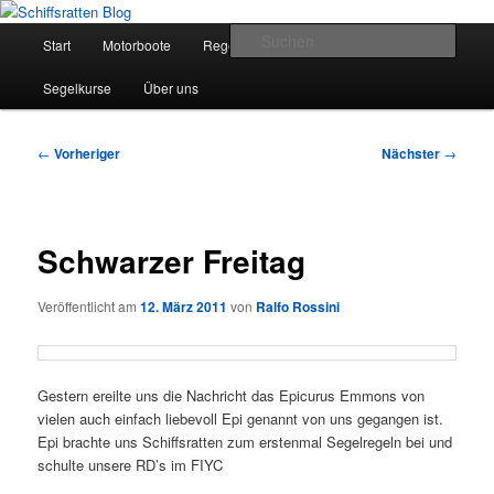
Zum
Segelsport in Second Life
primären
Hauptmenü
Such
Start
Motorboote
Regelkunde
Segelboote
Inhalt
springen
Schiffsratten Blog
Segelkurse
Über uns
Beitragsnavigation
←
Vorheriger
Nächster
→
Schwarzer Freitag
Veröffentlicht am
12. März 2011
von
Ralfo Rossini
Gestern ereilte uns die Nachricht das Epicurus Emmons von
vielen auch einfach liebevoll Epi genannt von uns gegangen ist.
Epi brachte uns Schiffsratten zum erstenmal Segelregeln bei und
schulte unsere RD’s im FIYC