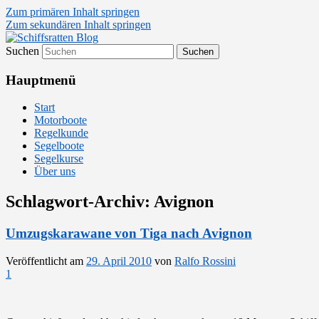
Zum primären Inhalt springen
Zum sekundären Inhalt springen
Suchen
Segelsport in Second Life
Schiffsratten Blog
Hauptmenü
Start
Motorboote
Regelkunde
Segelboote
Segelkurse
Über uns
Schlagwort-Archiv:
Avignon
Umzugskarawane von Tiga nach Avignon
Veröffentlicht am
29. April 2010
von
Ralfo Rossini
1