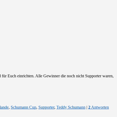
für Euch einrichten. Alle Gewinner die noch nicht Supporter waren,
lande
,
Schumann Cup
,
Supporter
,
Teddy Schumann
|
2
Antworten