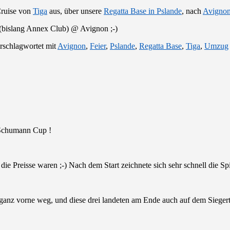
Cruise von
Tiga
aus, über unsere
Regatta Base in Pslande
, nach
Avigno
 (bislang Annex Club) @ Avignon ;-)
rschlagwortet mit
Avignon
,
Feier
,
Pslande
,
Regatta Base
,
Tiga
,
Umzug
Schumann Cup !
 die Preisse waren ;-) Nach dem Start zeichnete sich sehr schnell die S
anz vorne weg, und diese drei landeten am Ende auch auf dem Siegertr