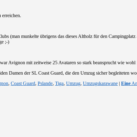
 erreichen.
bs (man munkelte übrigens das dieses Altholz für den Campingplatz al
e ;-)
 war Avignon mit zeitweise 25 Avataren so stark beansprucht wie wohl n
iden Damen der SL Coast Guard, die den Umzug sicher begleiteten wo
gnon
,
Coast Guard
,
Pslande
,
Tiga
,
Umzug
,
Umzugskarawane
|
Eine
An