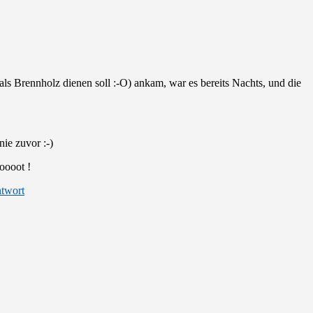
s Brennholz dienen soll :-O) ankam, war es bereits Nachts, und die
ie zuvor :-)
oooot !
twort