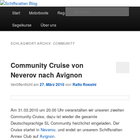
Zum
Zum
Segelsport in Second Life
primären
sekundären
Hauptmenü
Such
Start
Motorboote
Regelkunde
Segelboote
Inhalt
Inhalt
springen
springen
Schiffsratten Blog
Segelkurse
Über uns
SCHLAGWORT-ARCHIV:
COMMUNITY
Community Cruise von
Neverov nach Avignon
Veröffentlicht am
27. März 2010
von
Ralfo Rossini
Am 31.03.2010 um 20.00 Uhr veranstalten wir unseren zweiten
Community-Cruise, dazu ist wieder die gesamte
Deutschsprachige SL Community herzlichst eingeladen. Der
Cruise startet in
Neverov
, und endet an unserem Schiffsratten
Annex Club auf
Avignon
.