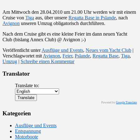
Am Mittwoch den 28.04.2010 um 21.00 Uhr werden wir mit einem
Cruise von
Tiga
aus, über unsere
Regatta Base in Pslande
, nach
Avignon
unseren Umzug obligatorisch durchführen.
Nach dem Cruise gibt es eine kleine Feier im dann neuen Yacht
Club (bislang Annex Club) @ Avignon ;-)
Veröffentlicht unter
Ausflüge und Events
,
Neues vom Yacht Club
|
Verschlagwortet mit
Avignon
,
Feier
,
Pslande
,
Regatta Base
,
Tiga
,
Umzug
|
Schreibe einen Kommentar
Translator
Translate to:
Powered by
Google Translate
.
Kategorien
Ausflüge und Events
Entspannung
Motorboote