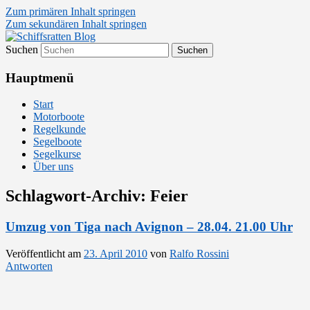
Zum primären Inhalt springen
Zum sekundären Inhalt springen
Suchen
Segelsport in Second Life
Schiffsratten Blog
Hauptmenü
Start
Motorboote
Regelkunde
Segelboote
Segelkurse
Über uns
Schlagwort-Archiv:
Feier
Umzug von Tiga nach Avignon – 28.04. 21.00 Uhr
Veröffentlicht am
23. April 2010
von
Ralfo Rossini
Antworten