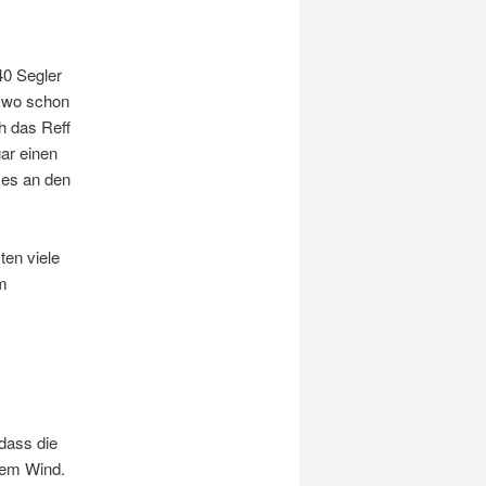
40 Segler
, wo schon
h das Reff
ar einen
 es an den
ten viele
um
 dass die
dem Wind.