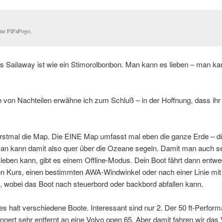
ne PiPaPogo.
s Sailaway ist wie ein Stimorolbonbon. Man kann es lieben – man ka
e von Nachteilen erwähne ich zum Schluß – in der Hoffnung, dass ihr
.
rstmal die Map. Die EINE Map umfasst mal eben die ganze Erde – dü
Man kann damit also quer über die Ozeane segeln. Damit man auch s
leben kann, gibt es einem Offline-Modus. Dein Boot fährt dann entwe
n Kurs, einen bestimmten AWA-Windwinkel oder nach einer Linie mit
, wobei das Boot nach steuerbord oder backbord abfallen kann.
es halt verschiedene Boote. Interessant sind nur 2. Der 50 ft-Perfor
innert sehr entfernt an eine Volvo open 65. Aber damit fahren wir das 