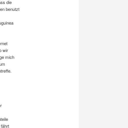
ass die
ten benutzt
euguinea
rnet
o wir
age mich
 um
treffe.
r
teile
fährt