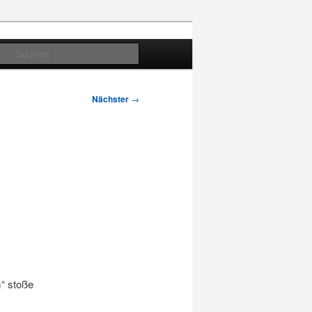
Suchen
Nächster
→
m“ stoße