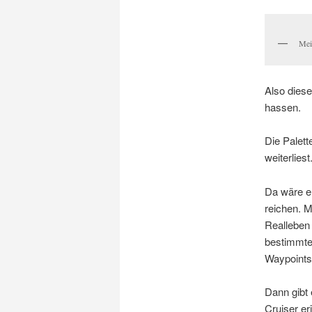
Mei
Also diese
hassen.
Die Palett
weiterliest
Da wäre e
reichen. 
Realleben 
bestimmte
Waypoints
Dann gibt 
Cruiser er