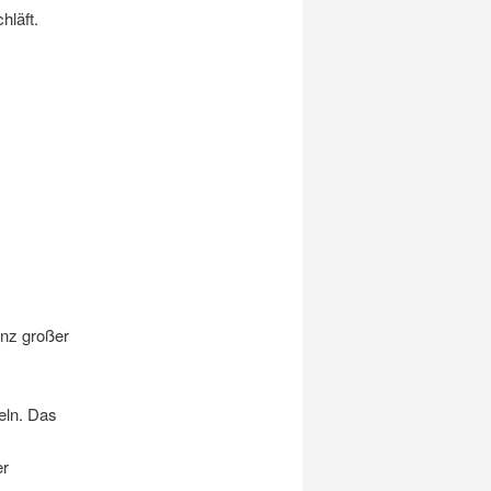
hläft.
anz großer
eln. Das
er