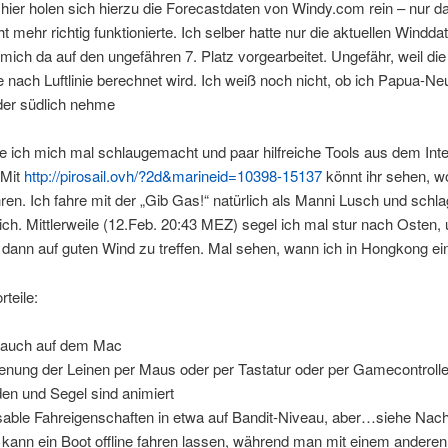
 hier holen sich hierzu die Forecastdaten von Windy.com rein – nur d
t mehr richtig funktionierte. Ich selber hatte nur die aktuellen Windda
mich da auf den ungefähren 7. Platz vorgearbeitet. Ungefähr, weil die
e nach Luftlinie berechnet wird. Ich weiß noch nicht, ob ich Papua-N
der südlich nehme
 ich mich mal schlaugemacht und paar hilfreiche Tools aus dem Inte
 Mit
http://pirosail.ovh/?2d&marineid=10398-15137
könnt ihr sehen, w
ren. Ich fahre mit der „Gib Gas!“ natürlich als Manni Lusch und schl
ich. Mittlerweile (12.Feb. 20:43 MEZ) segel ich mal stur nach Osten,
h dann auf guten Wind zu treffen. Mal sehen, wann ich in Hongkong ein
rteile:
t auch auf dem Mac
enung der Leinen per Maus oder per Tastatur oder per Gamecontrolle
en und Segel sind animiert
able Fahreigenschaften in etwa auf Bandit-Niveau, aber…siehe Nach
kann ein Boot offline fahren lassen, während man mit einem anderen 