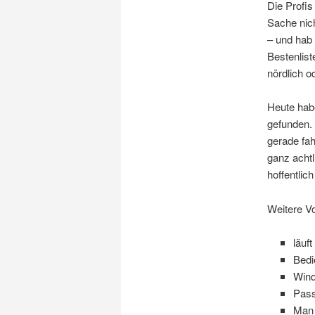
Die Profis
Sache nich
– und hab 
Bestenlist
nördlich o
Heute habe
gefunden.
gerade fah
ganz achtl
hoffentlic
Weitere Vo
läuf
Bedi
Wind
Pass
Man 