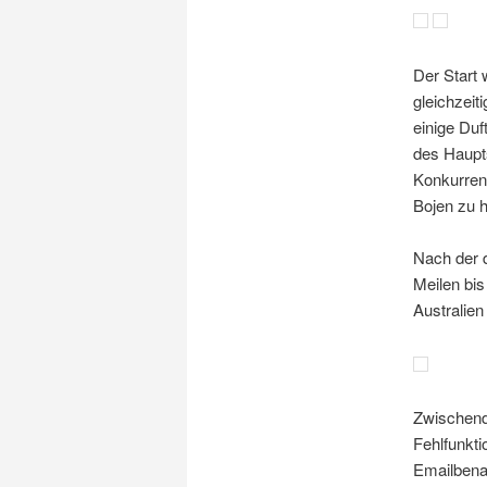
Der Start
gleichzeit
einige Duf
des Haupts
Konkurrent
Bojen zu h
Nach der d
Meilen bis
Australien
Zwischend
Fehlfunkti
Emailbena