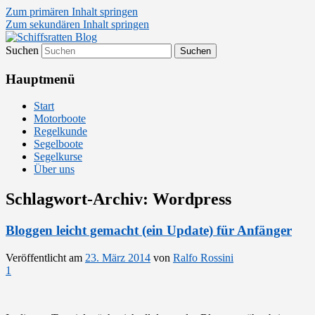
Zum primären Inhalt springen
Zum sekundären Inhalt springen
Suchen
Segelsport in Second Life
Schiffsratten Blog
Hauptmenü
Start
Motorboote
Regelkunde
Segelboote
Segelkurse
Über uns
Schlagwort-Archiv:
Wordpress
Bloggen leicht gemacht (ein Update) für Anfänger
Veröffentlicht am
23. März 2014
von
Ralfo Rossini
1