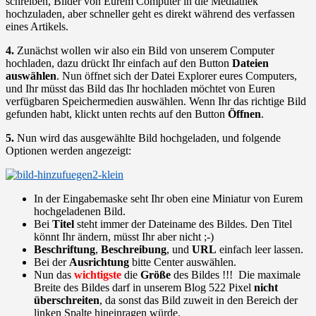
schreiben, Bilder von Eurem Computer in die Mediathek
hochzuladen, aber schneller geht es direkt während des verfassen
eines Artikels.
4.
Zunächst wollen wir also ein Bild von unserem Computer
hochladen, dazu drückt Ihr einfach auf den Button
Dateien
auswählen
. Nun öffnet sich der Datei Explorer eures Computers,
und Ihr müsst das Bild das Ihr hochladen möchtet von Euren
verfügbaren Speichermedien auswählen. Wenn Ihr das richtige Bild
gefunden habt, klickt unten rechts auf den Button
Öffnen
.
5.
Nun wird das ausgewählte Bild hochgeladen, und folgende
Optionen werden angezeigt:
In der Eingabemaske seht Ihr oben eine Miniatur von Eurem
hochgeladenen Bild.
Bei
Titel
steht immer der Dateiname des Bildes. Den Titel
könnt Ihr ändern, müsst Ihr aber nicht ;-)
Beschriftung
,
Beschreibung
, und
URL
einfach leer lassen.
Bei der
Ausrichtung
bitte Center auswählen.
Nun das
wichtigste
die
Größe
des Bildes !!! Die maximale
Breite des Bildes darf in unserem Blog 522 Pixel
nicht
überschreiten
, da sonst das Bild zuweit in den Bereich der
linken Spalte hineinragen würde.