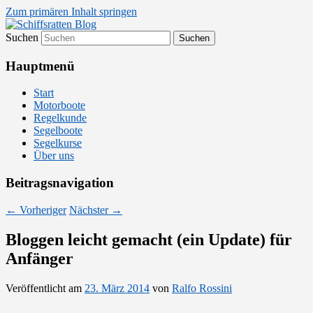
Zum primären Inhalt springen
Suchen
Segelsport in Second Life
Schiffsratten Blog
Hauptmenü
Start
Motorboote
Regelkunde
Segelboote
Segelkurse
Über uns
Beitragsnavigation
←
Vorheriger
Nächster
→
Bloggen leicht gemacht (ein Update) für
Anfänger
Veröffentlicht am
23. März 2014
von
Ralfo Rossini