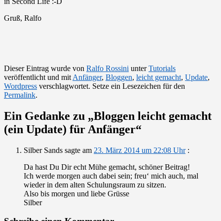
in Second Life :-D
Gruß, Ralfo
Dieser Eintrag wurde von
Ralfo Rossini
unter
Tutorials
veröffentlicht und mit
Anfänger
,
Bloggen
,
leicht gemacht
,
Update
,
Wordpress
verschlagwortet. Setze ein Lesezeichen für den
Permalink
.
Ein Gedanke zu „
Bloggen leicht gemacht
(ein Update) für Anfänger
“
Silber Sands
sagte am
23. März 2014 um 22:08 Uhr
:
Da hast Du Dir echt Mühe gemacht, schöner Beitrag!
Ich werde morgen auch dabei sein; freu‘ mich auch, mal
wieder in dem alten Schulungsraum zu sitzen.
Also bis morgen und liebe Grüsse
Silber