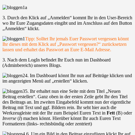
3. Durch den Klick auf „Anmelden“ kommt Ihr in den User-Bereich
wo Ihr Eure Zugangsdaten eingibt und im Anschluss auf den Button
„Anmelden“ klickt.
Tipp: Solltet Ihr jemals Euer Passwort vergessen könnt
Ihr dieses mit dem Klick auf „Passwort vergessen?“ zurücksetzen
lassen und erhaltet das Passwort an Eure E-Mail Adresse.
3. Nach dem LogIn befindet Ihr Euch nun im Dashboard
(Adminbereich) unseres Blogs.
4. Im Dashboard könnt Ihr nun auf Beiträge klicken und
im angezeigten Menü auf „erstellen“ klicken.
5. Ihr erhaltet nun eine Seite mit dem Titel „Neuen
Beitrag erstellen“. Ganz oben in der ersten Zeile gebt Ihr den Titel
des Beitrags an. Im zweiten Eingabefeld kommt nun der eigentliche
Beitrag mit Text und ggf. Bildern rein. Ihr seht hier auch die
Werkzeugleiste mit der Ihr zum Beispiel Euren Text in
Fett
(B) oder
Inverse
(
I
) machen könnt. Hierüber könnt Ihr auch Euren Text
Formatieren (links- rechtsbündig oder zentriert)
6. Um ein Bild in den Beitrag einzufügen klickt Ihr auf