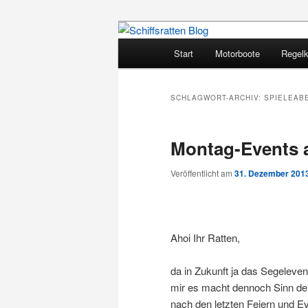
Zum
Zum
Segelsport in Second Life
primären
sekundären
Hauptmenü
Start
Motorboote
Regel
Inhalt
Inhalt
Schiffsratten 
springen
springen
SCHLAGWORT-ARCHIV:
SPIELEAB
Montag-Events a
Veröffentlicht am
31. Dezember 201
Ahoi Ihr Ratten,
da in Zukunft ja das Segeleven
mir es macht dennoch Sinn de
nach den letzten Feiern und Ev