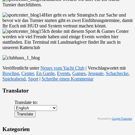
Turnier durchführen.
Hier geht es sehr Strategisch zur Sache und
bevor wir das Turnier starten gibt es zwei Einführungstermine, damit
Ihr Euch mit HUD und System vertraut machen könnt.
Ich denke mit diesem Sport & Games Center
werden wir viel Freude haben und einige Events werden hier
stattfinden. Ein Terminal mit Landmarkgiver findet Ihr auch in
unserem Rattenclub
Veröffentlicht unter
Neues vom Yacht Club
|
Verschlagwortet mit
Bowling
,
Center
,
En Garde
,
Events
,
Games
,
Jessgate
,
Schachecke
,
Spieleabend
,
Sport
|
Schreibe einen Kommentar
Translator
Translate to:
Powered by
Google Translate
.
Kategorien