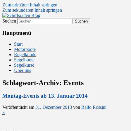
Zum primären Inhalt springen
Zum sekundären Inhalt springen
Suchen
Segelsport in Second Life
Schiffsratten Blog
Hauptmenü
Start
Motorboote
Regelkunde
Segelboote
Segelkurse
Über uns
Schlagwort-Archiv:
Events
Montag-Events ab 13. Januar 2014
Veröffentlicht am
31. Dezember 2013
von
Ralfo Rossini
3