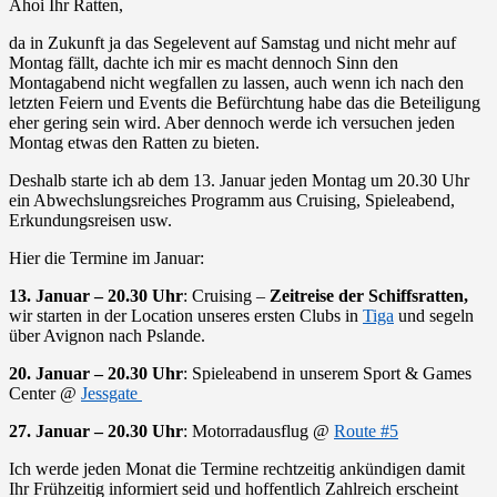
Ahoi Ihr Ratten,
da in Zukunft ja das Segelevent auf Samstag und nicht mehr auf
Montag fällt, dachte ich mir es macht dennoch Sinn den
Montagabend nicht wegfallen zu lassen, auch wenn ich nach den
letzten Feiern und Events die Befürchtung habe das die Beteiligung
eher gering sein wird. Aber dennoch werde ich versuchen jeden
Montag etwas den Ratten zu bieten.
Deshalb starte ich ab dem 13. Januar jeden Montag um 20.30 Uhr
ein Abwechslungsreiches Programm aus Cruising, Spieleabend,
Erkundungsreisen usw.
Hier die Termine im Januar:
13. Januar – 20.30 Uhr
: Cruising –
Zeitreise der Schiffsratten,
wir starten in der Location unseres ersten Clubs in
Tiga
und segeln
über Avignon nach Pslande.
20. Januar – 20.30 Uhr
: Spieleabend in unserem Sport & Games
Center @
Jessgate
27. Januar – 20.30 Uhr
: Motorradausflug @
Route #5
Ich werde jeden Monat die Termine rechtzeitig ankündigen damit
Ihr Frühzeitig informiert seid und hoffentlich Zahlreich erscheint