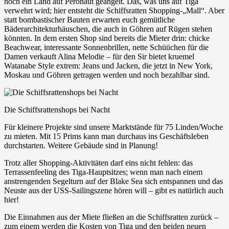
noch ein Land auf Peronaut geangelt. Das, was uns auf Tiga
verwehrt wird; hier entsteht die Schiffsratten Shopping-„Mall“. Aber
statt bombastischer Bauten erwarten euch gemütliche
Bäderarchitekturhäuschen, die auch in Göhren auf Rügen stehen
könnten. In dem ersten Shop sind bereits die Mieter drin: chicke
Beachwear, interessante Sonnenbrillen, nette Schüüchen für die
Damen verkauft Alina Melodie – für den Sir bietet kruemel
Watanabe Style extrem: Jeans und Jacken, die jetzt in New York,
Moskau und Göhren getragen werden und noch bezahlbar sind.
Die Schiffsrattenshops bei Nacht
Für kleinere Projekte sind unsere Marktstände für 75 Linden/Woche
zu mieten. Mit 15 Prims kann man durchaus ins Geschäftsleben
durchstarten. Weitere Gebäude sind in Planung!
Trotz aller Shopping-Aktivitäten darf eins nicht fehlen: das
Terrassenfeeling des Tiga-Hauptsitzes; wenn man nach einem
anstrengenden Segelturn auf der Blake Sea sich entspannen und das
Neuste aus der USS-Sailingszene hören will – gibt es natürlich auch
hier!
Die Einnahmen aus der Miete fließen an die Schiffsratten zurück –
zum einem werden die Kosten von Tiga und den beiden neuen