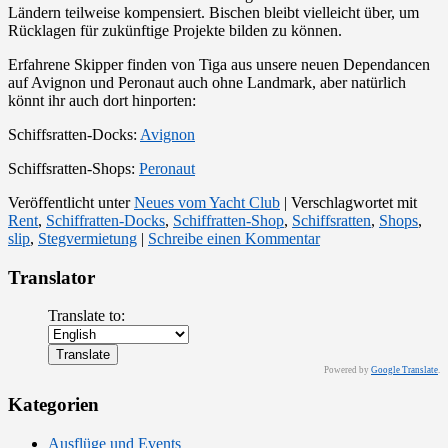
Ländern teilweise kompensiert. Bischen bleibt vielleicht über, um
Rücklagen für zukünftige Projekte bilden zu können.
Erfahrene Skipper finden von Tiga aus unsere neuen Dependancen
auf Avignon und Peronaut auch ohne Landmark, aber natürlich
könnt ihr auch dort hinporten:
Schiffsratten-Docks:
Avignon
Schiffsratten-Shops:
Peronaut
Veröffentlicht unter
Neues vom Yacht Club
|
Verschlagwortet mit
Rent
,
Schiffratten-Docks
,
Schiffratten-Shop
,
Schiffsratten
,
Shops
,
slip
,
Stegvermietung
|
Schreibe einen Kommentar
Translator
Translate to:
Powered by
Google Translate
.
Kategorien
Ausflüge und Events