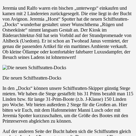
Jeremia und Ralfo waren ein bischen „unterwegs“ einkaufen und
kamen mit 2 Ländereien zurückgesegelt. Die eine liegt in der Bucht
von Avignon. Jeremia „Horst“ Spotter hat die neuen Schiffsratten-
„Docks“ wunderbar gestaltet: unser Wunschthema „Rügen und
Ostseeküste“ nimmt langsam Gestalt an. Der Kiosk im
Bäderarchitektur-Stil hat sein Vorbild auf der Strandpromenade von
Ahlbeck (Usedom). Er ist schon an Twohead Janus vermietet, der
genau die passenden Artikel für ein maritimes Ambiente verkauft.
Ob kleine Öllampe oder komfortabler fahrbarer Luxusdampfer, der
Besuch seines Ladens ist lohnenswert!
Die neuen Schiffsratten-Docks
In den „Docks“ können unsere Schiffsratten-Skipper günstig Stege
mieten. Wir haben die Stege gestaffelt: bis 31 Prims bezahlt man 115
Linden bzw. für lange 31-Prim-Boote (z.b. J-Klasse) 150 Linden
pro Woche. Wir bieten außerdem 2 Stege für die Großen an. Hier
bitten wir Euch, mit dem Hafenmeister Manni Lusch oder mit
Jeremia Spotter kurzzuschalten, um die Größe des Bootes mit den
Primreserven abgleichen zu können.
Auf der anderen Seite der Bucht haben sich die Schiffsratten gleich