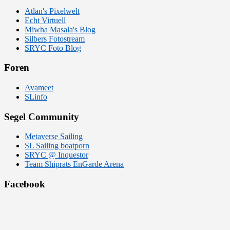
Atlan's Pixelwelt
Echt Virtuell
Miwha Masala's Blog
Silbers Fotostream
SRYC Foto Blog
Foren
Avameet
SLinfo
Segel Community
Metaverse Sailing
SL Sailing boatporn
SRYC @ Inquestor
Team Shiprats EnGarde Arena
Facebook