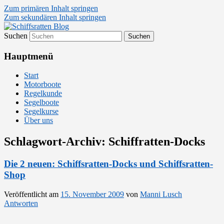
Zum primären Inhalt springen
Zum sekundären Inhalt springen
Suchen
Segelsport in Second Life
Schiffsratten Blog
Hauptmenü
Start
Motorboote
Regelkunde
Segelboote
Segelkurse
Über uns
Schlagwort-Archiv:
Schiffratten-Docks
Die 2 neuen: Schiffsratten-Docks und Schiffsratten-
Shop
Veröffentlicht am
15. November 2009
von
Manni Lusch
Antworten