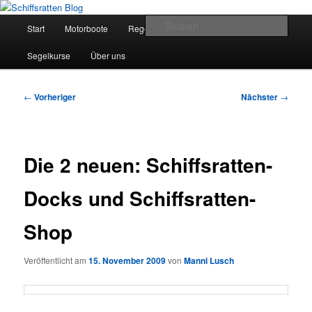
Zum
Segelsport in Second Life
primären
Hauptmenü
Such
Start
Motorboote
Regelkunde
Segelboote
Inhalt
springen
Schiffsratten Blog
Segelkurse
Über uns
Beitragsnavigation
←
Vorheriger
Nächster
→
Die 2 neuen: Schiffsratten-
Docks und Schiffsratten-
Shop
Veröffentlicht am
15. November 2009
von
Manni Lusch