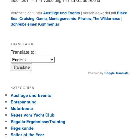
28.04.2014 – +++ Änderung +++ EnGarde Abend
Veröffentlicht unter
Ausflüge und Events
|
Verschlagwortet mit
Blake
Sea
,
Cruising
,
Gaeta
,
Montagsevents
,
Pirates
,
The Wilderness
|
Schreibe einen Kommentar
TRANSLATOR
Translate to:
Powered by
Google Translate
.
KATEGORIEN
Ausflüge und Events
Entspannung
Motorboote
Neues vom Yacht Club
Regatta-Ergebnisse/Training
Regelkunde
Sailor of the Year