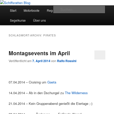
Zum
Zum
Segelsport in Second Life
primären
sekundären
Hauptmenü
Such
Start
Motorboote
Regelkunde
Segelboote
Inhalt
Inhalt
springen
springen
Schiffsratten Blog
Segelkurse
Über uns
SCHLAGWORT-ARCHIV:
PIRATES
Montagsevents im April
Veröffentlicht am
7. April 2014
von
Ralfo Rossini
07.04.2014 – Cruising um
Gaeta
14.04.2014 – Ab in den Dschungel zu
The Wilderness
21.04.2014 – Kein Gruppenabend genießt die Eiertage ;-)