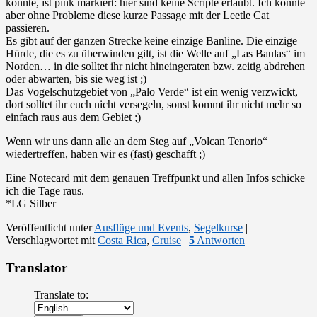
könnte, ist pink markiert: hier sind keine Scripte erlaubt. Ich konnte
aber ohne Probleme diese kurze Passage mit der Leetle Cat
passieren.
Es gibt auf der ganzen Strecke keine einzige Banline. Die einzige
Hürde, die es zu überwinden gilt, ist die Welle auf „Las Baulas“ im
Norden… in die solltet ihr nicht hineingeraten bzw. zeitig abdrehen
oder abwarten, bis sie weg ist ;)
Das Vogelschutzgebiet von „Palo Verde“ ist ein wenig verzwickt,
dort solltet ihr euch nicht versegeln, sonst kommt ihr nicht mehr so
einfach raus aus dem Gebiet ;)
Wenn wir uns dann alle an dem Steg auf „Volcan Tenorio“
wiedertreffen, haben wir es (fast) geschafft ;)
Eine Notecard mit dem genauen Treffpunkt und allen Infos schicke
ich die Tage raus.
*LG Silber
Veröffentlicht unter
Ausflüge und Events
,
Segelkurse
|
Verschlagwortet mit
Costa Rica
,
Cruise
|
5
Antworten
Translator
Translate to: