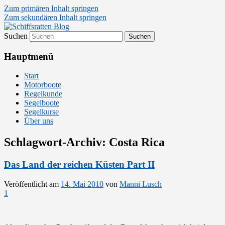
Zum primären Inhalt springen
Zum sekundären Inhalt springen
Suchen
Segelsport in Second Life
Schiffsratten Blog
Hauptmenü
Start
Motorboote
Regelkunde
Segelboote
Segelkurse
Über uns
Schlagwort-Archiv:
Costa Rica
Das Land der reichen Küsten Part II
Veröffentlicht am
14. Mai 2010
von
Manni Lusch
1