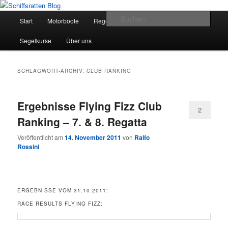
Zum
Zum
Segelsport in Second Life
primären
sekundären
Hauptmenü
Such
Start
Motorboote
Regelkunde
Segelboote
Inhalt
Inhalt
springen
springen
Schiffsratten Blog
Segelkurse
Über uns
SCHLAGWORT-ARCHIV:
CLUB RANKING
Ergebnisse Flying Fizz Club
2
Ranking – 7. & 8. Regatta
Veröffentlicht am
14. November 2011
von
Ralfo
Rossini
ERGEBNISSE VOM 31.10.2011:
RACE RESULTS FLYING FIZZ: