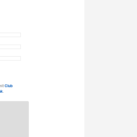
mit
Club
nk
.