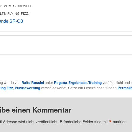
E VOM 19.09.2011:
TS FLYING FIZZ:
ande SR-Q3
rag wurde von
Ralfo Rossini
unter
Regatta-Ergebnisse/Training
veröffentlicht und 
ying Fizz
,
Punktewertung
verschlagwortet. Setze ein Lesezeichen für den
Permali
ibe einen Kommentar
*
l-Adresse wird nicht veröffentlicht.
Erforderliche Felder sind mit
markiert