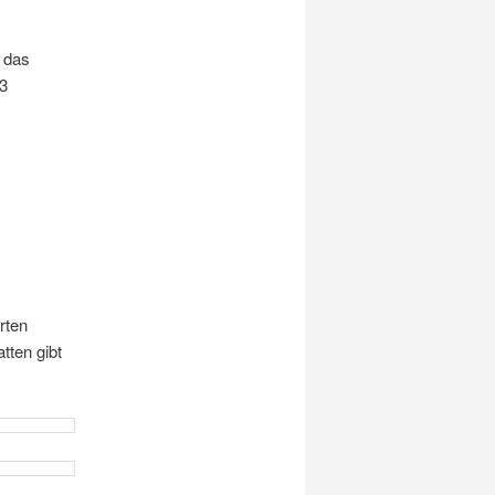
 das
 3
rten
tten gibt