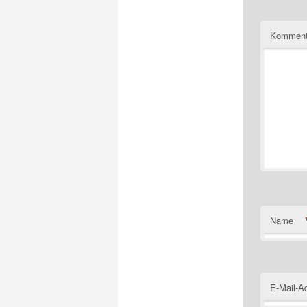
Komment
Name
E-Mail-A