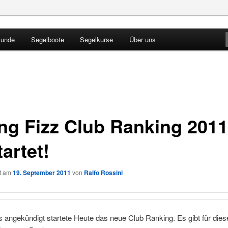
kunde
Segelboote
Segelkurse
Über uns
Blog
ing Fizz Club Ranking 2011
artet!
ht am
19. September 2011
von
Ralfo Rossini
s angekündigt startete Heute das neue Club Ranking. Es gibt für dies