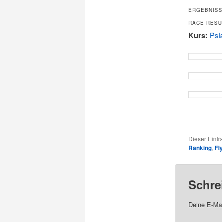
ERGEBNISS
RACE RESUL
Kurs:
Psl
Dieser Eint
Ranking
,
Fl
Schre
Deine E-Mai