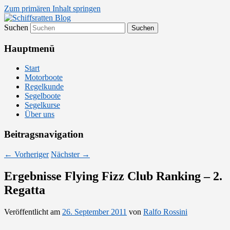
Zum primären Inhalt springen
Suchen
Segelsport in Second Life
Schiffsratten Blog
Hauptmenü
Start
Motorboote
Regelkunde
Segelboote
Segelkurse
Über uns
Beitragsnavigation
←
Vorheriger
Nächster
→
Ergebnisse Flying Fizz Club Ranking – 2.
Regatta
Veröffentlicht am
26. September 2011
von
Ralfo Rossini