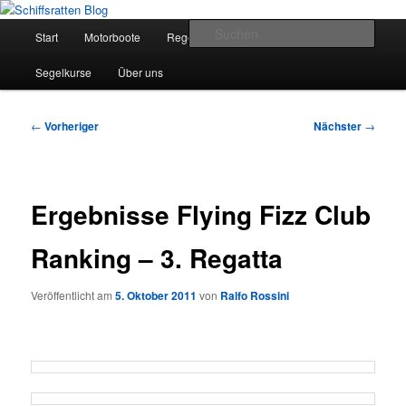
Zum
Segelsport in Second Life
primären
Hauptmenü
Such
Start
Motorboote
Regelkunde
Segelboote
Inhalt
springen
Schiffsratten Blog
Segelkurse
Über uns
Beitragsnavigation
←
Vorheriger
Nächster
→
Ergebnisse Flying Fizz Club
Ranking – 3. Regatta
Veröffentlicht am
5. Oktober 2011
von
Ralfo Rossini