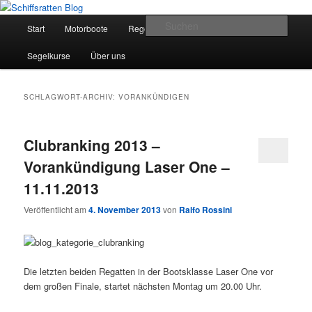
Zum
Zum
Segelsport in Second Life
primären
sekundären
Hauptmenü
Such
Start
Motorboote
Regelkunde
Segelboote
Inhalt
Inhalt
springen
springen
Schiffsratten Blog
Segelkurse
Über uns
SCHLAGWORT-ARCHIV:
VORANKÜNDIGEN
Clubranking 2013 –
Vorankündigung Laser One –
11.11.2013
Veröffentlicht am
4. November 2013
von
Ralfo Rossini
Die letzten beiden Regatten in der Bootsklasse Laser One vor
dem großen Finale, startet nächsten Montag um 20.00 Uhr.