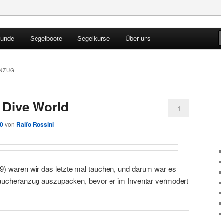
kunde
Segelboote
Segelkurse
Über uns
Blog
NZUG
 Dive World
1
10
von
Ralfo Rossini
09) waren wir das letzte mal tauchen, und darum war es
Taucheranzug auszupacken, bevor er im Inventar vermodert