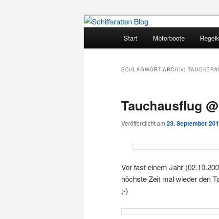
Zum
Zum
Segelsport in Second Life
primären
sekundären
Hauptmenü
Start
Motorboote
Regel
Inhalt
Inhalt
Schiffsratten 
springen
springen
SCHLAGWORT-ARCHIV:
TAUCHERA
Tauchausflug @
Veröffentlicht am
23. September 20
Vor fast einem Jahr (02.10.20
höchste Zeit mal wieder den 
;-)