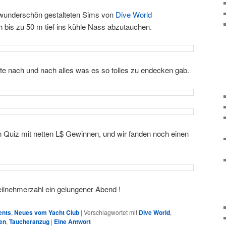
 wunderschön gestalteten Sims von
Dive World
h bis zu 50 m tief ins kühle Nass abzutauchen.
e nach und nach alles was es so tolles zu endecken gab.
 Quiz mit netten L$ Gewinnen, und wir fanden noch einen
eilnehmerzahl ein gelungener Abend !
ents
,
Neues vom Yacht Club
|
Verschlagwortet mit
Dive World
,
en
,
Taucheranzug
|
Eine
Antwort