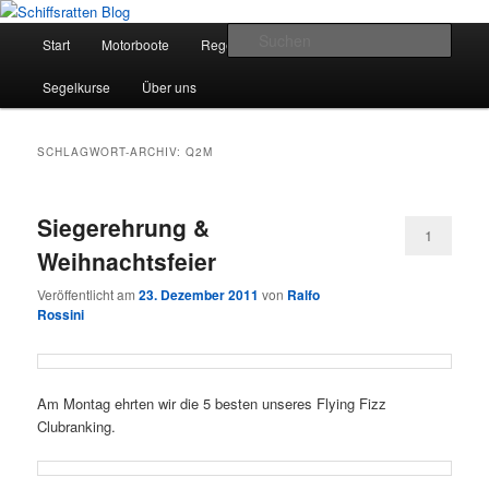
Zum
Zum
Segelsport in Second Life
primären
sekundären
Hauptmenü
Such
Start
Motorboote
Regelkunde
Segelboote
Inhalt
Inhalt
springen
springen
Schiffsratten Blog
Segelkurse
Über uns
SCHLAGWORT-ARCHIV:
Q2M
Siegerehrung &
1
Weihnachtsfeier
Veröffentlicht am
23. Dezember 2011
von
Ralfo
Rossini
Am Montag ehrten wir die 5 besten unseres Flying Fizz
Clubranking.