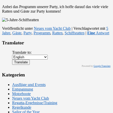
Anbei das Programm unserer Party, ich hoffe darauf das viele viele
Ratten und Gäste zur Party kommen!
Veröffentlicht unter
Neues vom Yacht Club
|
Verschlagwortet mit
5
Jahre
,
Gäste
,
Party
,
Programm
,
Ratten
,
Schiffsratten
|
Eine
Antwort
Translator
Translate to:
Powered by
Google Translate
.
Kategorien
Ausflüge und Events
Entspannung
Motorboote
Neues vom Yacht Club
Regatta-Ergebnisse/Training
Regelkunde
Sailor of the Year