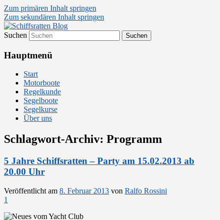
Zum primären Inhalt springen
Zum sekundären Inhalt springen
Suchen
Segelsport in Second Life
Schiffsratten Blog
Hauptmenü
Start
Motorboote
Regelkunde
Segelboote
Segelkurse
Über uns
Schlagwort-Archiv:
Programm
5 Jahre Schiffsratten – Party am 15.02.2013 ab
20.00 Uhr
Veröffentlicht am
8. Februar 2013
von
Ralfo Rossini
1