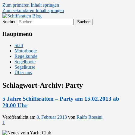
Zum primären Inhalt springen
Zum sekundären Inhalt springen
Suchen
Segelsport in Second Life
Schiffsratten Blog
Hauptmenü
Start
Motorboote
Regelkunde
Segelboote
Segelkurse
Über uns
Schlagwort-Archiv:
Party
5 Jahre Schiffsratten – Party am 15.02.2013 ab
20.00 Uhr
Veröffentlicht am
8. Februar 2013
von
Ralfo Rossini
1