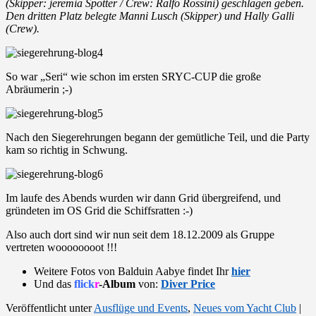
(Skipper: jeremia Spotter / Crew: Ralfo Rossini) geschlagen geben.
Den dritten Platz belegte Manni Lusch (Skipper) und Hally Galli
(Crew).
So war „Seri“ wie schon im ersten SRYC-CUP die große
Abräumerin ;-)
Nach den Siegerehrungen begann der gemütliche Teil, und die Party
kam so richtig in Schwung.
Im laufe des Abends wurden wir dann Grid übergreifend, und
gründeten im OS Grid die Schiffsratten :-)
Also auch dort sind wir nun seit dem 18.12.2009 als Gruppe
vertreten woooooooot !!!
Weitere Fotos von Balduin Aabye findet Ihr
hier
Und das
flick
r
-Album
von:
Diver Price
Veröffentlicht unter
Ausflüge und Events
,
Neues vom Yacht Club
|