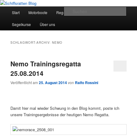
Zum
Zum
Segelsport in Second Life
primären
sekundären
Hauptmenü
Such
Start
Motorboote
Regelkunde
Segelboote
Inhalt
Inhalt
springen
springen
Schiffsratten Blog
Segelkurse
Über uns
SCHLAGWORT-ARCHIV:
NEMO
Nemo Trainingsregatta
25.08.2014
Veröffentlicht am
25. August 2014
von
Ralfo Rossini
Damit hier mal wieder Schwung in den Blog kommt, poste ich
unsere Trainingsergebnisse der heutigen Nemo Regatta.