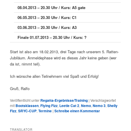
08.04.2013 – 20.30 Uhr / Kurs: A5 gate
06.05.2013 – 20.30 Uhr / Kurs: C1
03.06.2013 – 20.30 Uhr / Kurs: A3
Finale 01.07.2013 – 20.30 Uhr / Kurs: ?
Start ist also am 18.02.2013, drei Tage nach unserem 5. Ratten-
Jubiläum. Anmeldephase wird es dieses Jahr keine geben (wer
da ist, nimmt teil).
Ich wünsche allen Teilnehmern viel Spaß und Erfolg!
Gruß, Ralfo
Veröffentlicht unter
Regatta-Ergebnisse/Training
|
Verschlagwortet
mit
Bootsklassen
,
Flying Fizz
,
Leetle Cat 2
,
Nemo
,
Nemo 3
,
Shelly
Fizz
,
SRYC-CUP
,
Termine
|
Schreibe einen Kommentar
TRANSLATOR