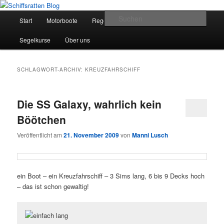
Zum
Zum
Segelsport in Second Life
primären
sekundären
Hauptmenü
Such
Start
Motorboote
Regelkunde
Segelboote
Inhalt
Inhalt
springen
springen
Schiffsratten Blog
Segelkurse
Über uns
SCHLAGWORT-ARCHIV:
KREUZFAHRSCHIFF
Die SS Galaxy, wahrlich kein
Böötchen
Veröffentlicht am
21. November 2009
von
Manni Lusch
ein Boot – ein Kreuzfahrschiff – 3 Sims lang, 6 bis 9 Decks hoch
– das ist schon gewaltig!