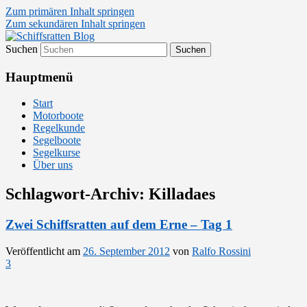
Zum primären Inhalt springen
Zum sekundären Inhalt springen
Suchen
Segelsport in Second Life
Schiffsratten Blog
Hauptmenü
Start
Motorboote
Regelkunde
Segelboote
Segelkurse
Über uns
Schlagwort-Archiv:
Killadaes
Zwei Schiffsratten auf dem Erne – Tag 1
Veröffentlicht am
26. September 2012
von
Ralfo Rossini
3