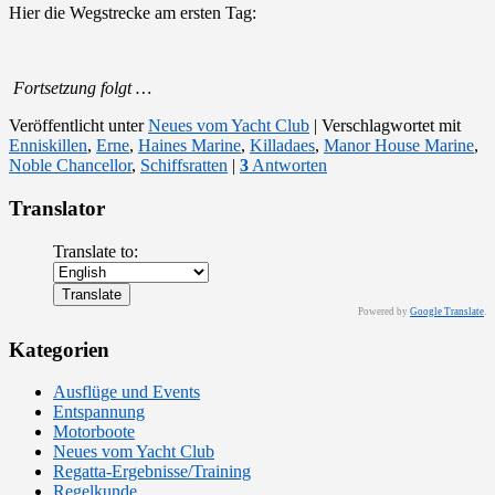
Hier die Wegstrecke am ersten Tag:
Fortsetzung folgt …
Veröffentlicht unter
Neues vom Yacht Club
|
Verschlagwortet mit
Enniskillen
,
Erne
,
Haines Marine
,
Killadaes
,
Manor House Marine
,
Noble Chancellor
,
Schiffsratten
|
3
Antworten
Translator
Translate to:
Powered by
Google Translate
.
Kategorien
Ausflüge und Events
Entspannung
Motorboote
Neues vom Yacht Club
Regatta-Ergebnisse/Training
Regelkunde