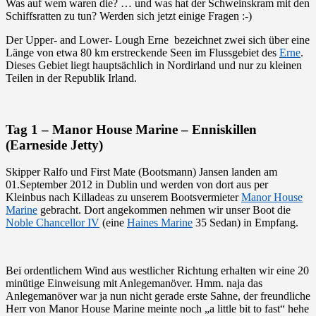
Was auf wem waren die? … und was hat der Schweinskram mit den
Schiffsratten zu tun? Werden sich jetzt einige Fragen :-)
Der Upper- and Lower- Lough Erne bezeichnet zwei sich über eine
Länge von etwa 80 km erstreckende Seen im Flussgebiet des
Erne
.
Dieses Gebiet liegt hauptsächlich in Nordirland und nur zu kleinen
Teilen in der Republik Irland.
Tag 1 – Manor House Marine – Enniskillen
(Earneside Jetty)
Skipper Ralfo und First Mate (Bootsmann) Jansen landen am
01.September 2012 in Dublin und werden von dort aus per
Kleinbus nach Killadeas zu unserem Bootsvermieter
Manor House
Marine
gebracht. Dort angekommen nehmen wir unser Boot die
Noble Chancellor IV
(eine
Haines Marine
35 Sedan) in Empfang.
Bei ordentlichem Wind aus westlicher Richtung erhalten wir eine 20
minütige Einweisung mit Anlegemanöver. Hmm. naja das
Anlegemanöver war ja nun nicht gerade erste Sahne, der freundliche
Herr von Manor House Marine meinte noch „a little bit to fast“ hehe