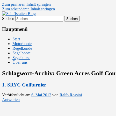
Zum primären Inhalt springen
Zum sekundären Inhalt springen
Suchen
Segelsport in Second Life
Schiffsratten Blog
Hauptmenü
Start
Motorboote
Regelkunde
Segelboote
Segelkurse
Über uns
Schlagwort-Archiv:
Green Acres Golf Cou
1. SRYC Golfturnier
Veröffentlicht am
6. Mai 2012
von
Ralfo Rossini
Antworten