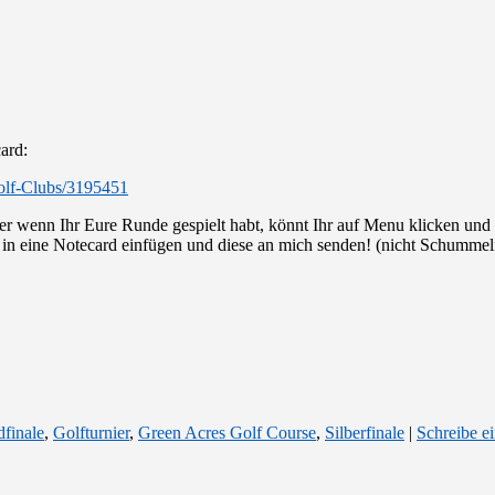
ard:
Golf-Clubs/3195451
aber wenn Ihr Eure Runde gespielt habt, könnt Ihr auf Menu klicken 
 in eine Notecard einfügen und diese an mich senden! (nicht Schummeln
finale
,
Golfturnier
,
Green Acres Golf Course
,
Silberfinale
|
Schreibe 