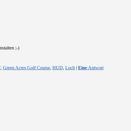
stalten ;-)
f
,
Green Acres Golf Course
,
HUD
,
Loch
|
Eine
Antwort