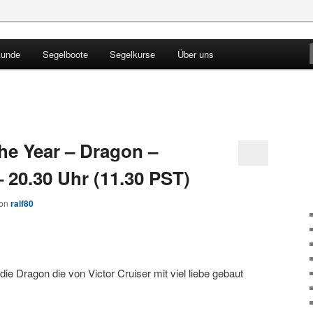
kunde
Segelboote
Segelkurse
Über uns
Blog
the Year – Dragon –
 20.30 Uhr (11.30 PST)
on
ralf80
e Dragon die von Victor Cruiser mit viel liebe gebaut