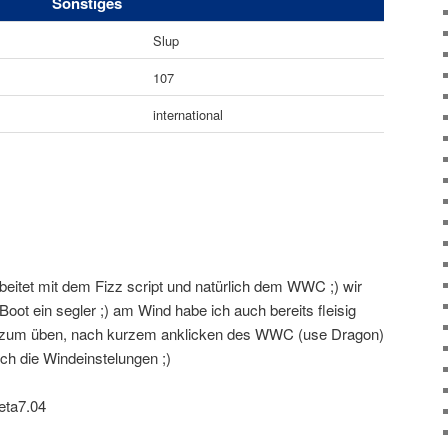
Sonstiges
Slup
107
international
beitet mit dem Fizz script und natürlich dem WWC ;) wir
oot ein segler ;) am Wind habe ich auch bereits fleisig
it zum üben, nach kurzem anklicken des WWC (use Dragon)
och die Windeinstelungen ;)
eta7.04