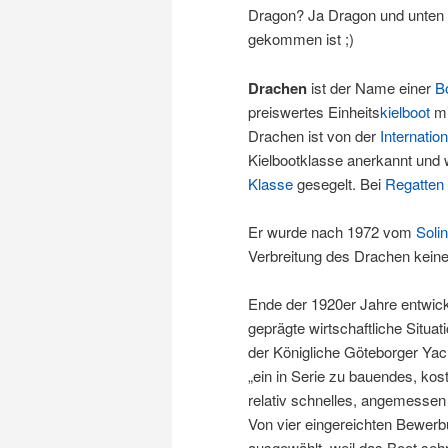
Dragon? Ja Dragon und unten 
gekommen ist ;)
Drachen
ist der Name einer
B
preiswertes Einheits
kielboot
mi
Drachen ist von der
Internatio
Kielbootklasse anerkannt und 
Klasse
gesegelt. Bei
Regatten
Er wurde nach 1972 vom
Soli
Verbreitung des Drachen keine
Ende der 1920er Jahre entwick
geprägte wirtschaftliche Situat
der Königliche Göteborger Yac
„ein in Serie zu bauendes, kos
relativ schnelles, angemessen 
Von vier eingereichten Bewer
ausgewählt, weil das Boot sehr 