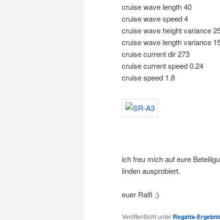
cruise wave length 40
cruise wave speed 4
cruise wave height variance 2
cruise wave length variance 1
cruise current dir 273
cruise current speed 0.24
cruise speed 1.8
ich freu mich auf eure Beteilig
linden ausprobiert.
euer Ralfi ;)
Veröffentlicht unter
Regatta-Ergebnis