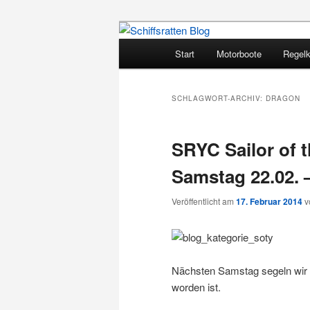
Zum
Zum
Segelsport in Second Life
primären
sekundären
Hauptmenü
Start
Motorboote
Regel
Inhalt
Inhalt
Schiffsratten 
springen
springen
SCHLAGWORT-ARCHIV:
DRAGON
SRYC Sailor of 
Samstag 22.02. –
Veröffentlicht am
17. Februar 2014
v
Nächsten Samstag segeln wir di
worden ist.