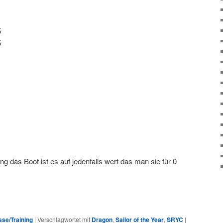
5
5
ung das Boot ist es auf jedenfalls wert das man sie für 0
se/Training
|
Verschlagwortet mit
Dragon
,
Sailor of the Year
,
SRYC
|