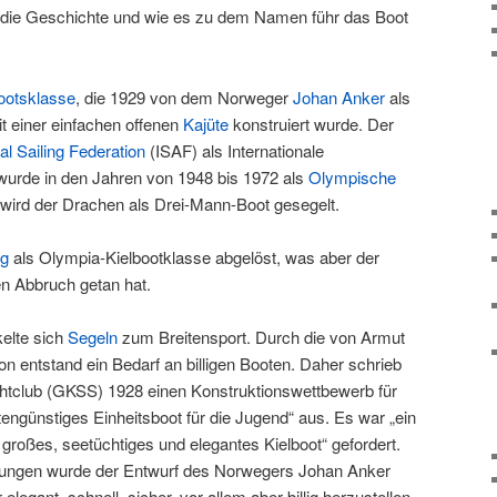
die Geschichte und wie es zu dem Namen führ das Boot
ootsklasse
, die 1929 von dem Norweger
Johan Anker
als
t einer einfachen offenen
Kajüte
konstruiert wurde. Der
nal Sailing Federation
(ISAF) als Internationale
wurde in den Jahren von 1948 bis 1972 als
Olympische
wird der Drachen als Drei-Mann-Boot gesegelt.
ng
als Olympia-Kielbootklasse abgelöst, was aber der
n Abbruch getan hat.
elte sich
Segeln
zum Breitensport. Durch die von Armut
ion entstand ein Bedarf an billigen Booten. Daher schrieb
htclub (GKSS) 1928 einen Konstruktionswettbewerb für
tengünstiges Einheitsboot für die Jugend“ aus. Es war „ein
großes, seetüchtiges und elegantes Kielboot“ gefordert.
bungen wurde der Entwurf des Norwegers Johan Anker
elegant, schnell, sicher, vor allem aber billig herzustellen