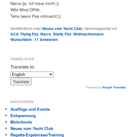
Nacra (ja, ich traue mich!;))
Wild Wind OP60
Tetra (wenn Pea mitmacht;))
Veröffentlicht unter
Neues vom Yacht Club
|
Verschlagwortet mit
ACA
,
Flying Fizz
,
Nacra
,
Shelly Fizz
,
Weihnachtsmann
,
Wunschliste
|
11
Antworten
TRANSLATOR
Translate to:
Powered by
Google Translate
.
KATEGORIEN
Ausflüge und Events
Entspannung
Motorboote
Neues vom Yacht Club
Regatta-Ergebnisse/Training