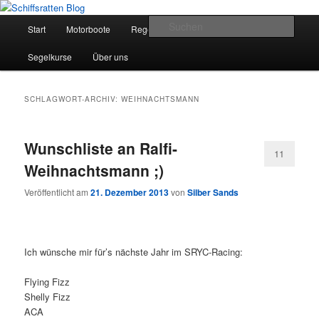
Zum
Zum
Segelsport in Second Life
primären
sekundären
Hauptmenü
Such
Start
Motorboote
Regelkunde
Segelboote
Inhalt
Inhalt
springen
springen
Schiffsratten Blog
Segelkurse
Über uns
SCHLAGWORT-ARCHIV:
WEIHNACHTSMANN
Wunschliste an Ralfi-
11
Weihnachtsmann ;)
Veröffentlicht am
21. Dezember 2013
von
Silber Sands
Ich wünsche mir für’s nächste Jahr im SRYC-Racing:
Flying Fizz
Shelly Fizz
ACA