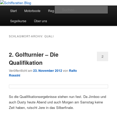
Zum
Zum
Segelsport in Second Life
primären
sekundären
Hauptmenü
Such
Start
Motorboote
Regelkunde
Segelboote
Inhalt
Inhalt
springen
springen
Schiffsratten Blog
Segelkurse
Über uns
SCHLAGWORT-ARCHIV:
QUALI
2. Golfturnier – Die
2
Qualifikation
Veröffentlicht am
23. November 2012
von
Ralfo
Rossini
So die Qualifikationsergebnisse stehen nun fest. Da Jimboo und
auch Dusty heute Abend und auch Morgen am Samstag keine
Zeit haben, rutscht Jere in das Silberfinale.